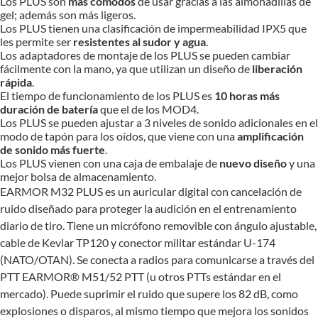
Los PLUS son
más cómodos
de usar gracias a las almohadillas de
gel; además son más ligeros.
Los PLUS tienen una clasificación de impermeabilidad IPX5 que
les permite ser
resistentes al sudor y agua
.
Los adaptadores de montaje de los PLUS se pueden cambiar
fácilmente con la mano, ya que utilizan un diseño de
liberación
rápida
.
El tiempo de funcionamiento de los PLUS es
10 horas más
duración de batería
que el de los MOD4.
Los PLUS se pueden ajustar a 3 niveles de sonido adicionales en el
modo de tapón para los oídos, que viene con una
amplificación
de sonido más fuerte
.
Los PLUS vienen con una caja de embalaje de
nuevo diseño
y una
mejor bolsa de almacenamiento.
EARMOR M32 PLUS es un auricular digital con cancelación de
ruido diseñado para proteger la audición en el entrenamiento
diario de tiro. Tiene un micrófono removible con ángulo ajustable,
cable de Kevlar TP120 y conector militar estándar U-174
(NATO/OTAN). Se conecta a radios para comunicarse a través del
PTT EARMOR® M51/52 PTT (u otros PTTs estándar en el
mercado). Puede suprimir el ruido que supere los 82 dB, como
explosiones o disparos, al mismo tiempo que mejora los sonidos