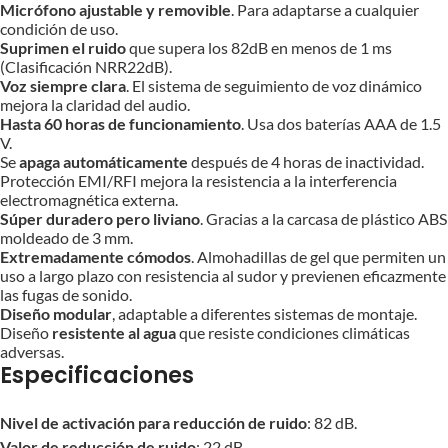
Micrófono ajustable y removible
. Para adaptarse a cualquier
condición de uso.
Suprimen el ruido
que supera los 82dB en menos de 1 ms
(Clasificación NRR22dB).
Voz siempre clara
. El sistema de seguimiento de voz dinámico
mejora la claridad del audio.
Hasta 60 horas de funcionamiento
. Usa dos baterías AAA de 1.5
V.
Se
apaga automáticamente
después de 4 horas de inactividad.
Protección EMI/RFI mejora la resistencia a la interferencia
electromagnética externa.
Súper duradero pero liviano
. Gracias a la carcasa de plástico ABS
moldeado de 3 mm.
Extremadamente cómodos
. Almohadillas de gel que permiten un
uso a largo plazo con resistencia al sudor y previenen eficazmente
las fugas de sonido.
Diseño modular
, adaptable a diferentes sistemas de montaje.
Diseño
resistente al agua
que resiste condiciones climáticas
adversas.
Especificaciones
Nivel de activación para reducción de ruido
: 82 dB.
Valor de reducción de ruido
: 22 dB.