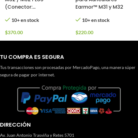
(Conector:
Earmor™ M31 y M32
Kenwood/Baofeng)
10+ en stock
10+ en stock
$
370.00
$
220.00
TU COMPRA ES SEGURA
Tus transacciones son procesadas por MercadoPago, una manera súper
segura de pagar por internet.
DIRECCIÓN
Av. Juan Antonio Trasviña y Retes 5701