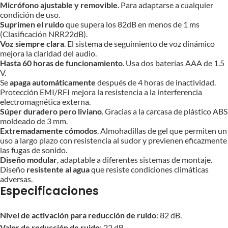
Micrófono ajustable y removible
. Para adaptarse a cualquier
condición de uso.
Suprimen el ruido
que supera los 82dB en menos de 1 ms
(Clasificación NRR22dB).
Voz siempre clara
. El sistema de seguimiento de voz dinámico
mejora la claridad del audio.
Hasta 60 horas de funcionamiento
. Usa dos baterías AAA de 1.5
V.
Se
apaga automáticamente
después de 4 horas de inactividad.
Protección EMI/RFI mejora la resistencia a la interferencia
electromagnética externa.
Súper duradero pero liviano
. Gracias a la carcasa de plástico ABS
moldeado de 3 mm.
Extremadamente cómodos
. Almohadillas de gel que permiten un
uso a largo plazo con resistencia al sudor y previenen eficazmente
las fugas de sonido.
Diseño modular
, adaptable a diferentes sistemas de montaje.
Diseño
resistente al agua
que resiste condiciones climáticas
adversas.
Especificaciones
Nivel de activación para reducción de ruido
: 82 dB.
Valor de reducción de ruido
: 22 dB.