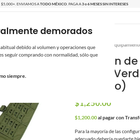
$5,000+. ENVIAMOS A
TODO MÉXICO
. PAGA A
3 o 6 MESES SIN INTERESES
poralmente demorados
O
ÉPICAS
OS NUEVOS
PROMOCIONES
Inicio
/
Novritsch
/
Equipamient
 habitual debido al volumen y operaciones que
s seguir comprando con normalidad, sólo que
Cinturón de
(Color: Ver
omo siempre.
Mediano)
$
1,250.00
$
1,200.00
al pagar con Trans
Para la mayoría de las configur
adecuado debería quedarte bien