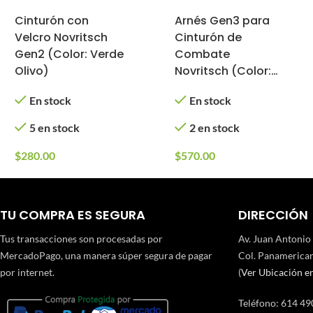
Cinturón con
Arnés Gen3 para
Velcro Novritsch
Cinturón de
Gen2 (Color: Verde
Combate
Olivo)
Novritsch (Color:
Verde Olivo)
En stock
En stock
5 en stock
2 en stock
$
280.00
$
570.00
TU COMPRA ES SEGURA
DIRECCIÓN
Tus transacciones son procesadas por
Av. Juan Antonio
MercadoPago, una manera súper segura de pagar
Col. Panamerican
por internet.
(
Ver Ubicación e
Teléfono
:
614 49