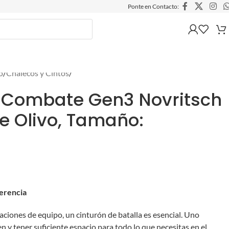
Ponte en Contacto:
o
/
Chalecos y Cintos
/
 Combate Gen3 Novritsch
de Olivo, Tamaño:
ferencia
aciones de equipo, un cinturón de batalla es esencial. Uno
 y tener suficiente espacio para todo lo que necesitas en el