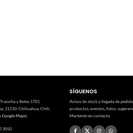
SÍGUENOS
 Trasviña y Retes 5701
Avisos de stock y llegada de pedid
a, 31210. Chihuahua, Chih.
productos, eventos, fotos, sugerenci
n Google Maps
)
Mantente en contacto.
0 3050