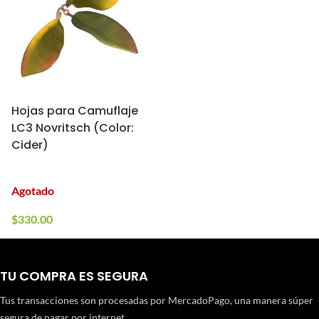
Hojas para Camuflaje
LC3 Novritsch (Color:
Cider)
Agotado
$
330.00
TU COMPRA ES SEGURA
Tus transacciones son procesadas por MercadoPago, una manera súper
segura de pagar por internet.