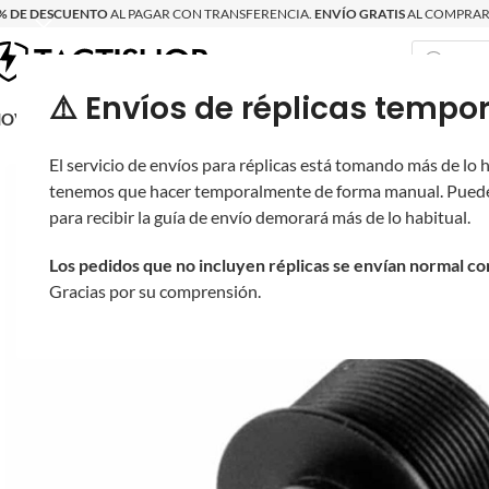
% DE DESCUENTO
AL PAGAR CON TRANSFERENCIA.
ENVÍO GRATIS
AL COMPRAR 
⚠️ Envíos de réplicas tem
RECIÉN LLEGAD
OVRITSCH
RÉPLICAS
PARTES Y ACCESORIOS
EQUIPO
PRODUCT
El servicio de envíos para réplicas está tomando más de lo
tenemos que hacer temporalmente de forma manual. Puede
para recibir la guía de envío demorará más de lo habitual.
Los pedidos que no incluyen réplicas se envían normal c
Gracias por su comprensión.