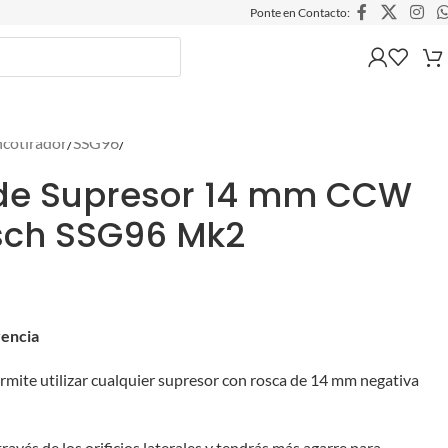
Ponte en Contacto:
ncotirador
/
SSG96
/
de Supresor 14 mm CCW
sch SSG96 Mk2
rencia
rmite utilizar cualquier supresor con rosca de 14 mm negativa
avés de los orificios laterales y tendrás más agarre para