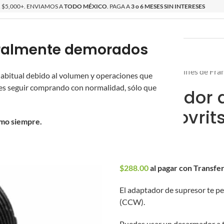
$5,000+. ENVIAMOS A
TODO MÉXICO
. PAGA A
3 o 6 MESES SIN INTERESES
poralmente demorados
O
ÉPICAS
OS NUEVOS
PROMOCIONES
Inicio
/
Novritsch
/
Rifles de Fra
 habitual debido al volumen y operaciones que
s seguir comprando con normalidad, sólo que
Adaptador 
para Novrit
omo siempre.
$
300.00
$
288.00
al pagar con Transfe
El adaptador de supresor te pe
(CCW).
Puedes usar un desarmador a tr