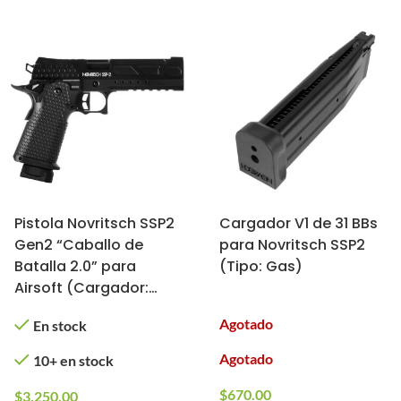
Pistola Novritsch SSP2
Cargador V1 de 31 BBs
Gen2 “Caballo de
para Novritsch SSP2
Batalla 2.0” para
(Tipo: Gas)
Airsoft (Cargador:
Gas)
Agotado
En stock
Agotado
10+ en stock
$
670.00
$
3,250.00