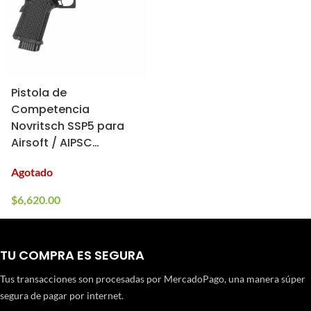
Pistola de
Competencia
Novritsch SSP5 para
Airsoft / AIPSC
(Cargador: Gas;
Agotado
Longitud: 6″)
$
6,620.00
TU COMPRA ES SEGURA
Tus transacciones son procesadas por MercadoPago, una manera súper
segura de pagar por internet.