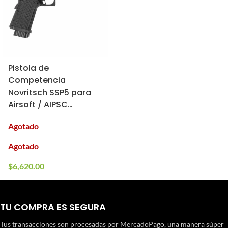
Pistola de
Competencia
Novritsch SSP5 para
Airsoft / AIPSC
(Cargador: Gas;
Agotado
Longitud: 6″)
Agotado
$
6,620.00
TU COMPRA ES SEGURA
Tus transacciones son procesadas por MercadoPago, una manera súper