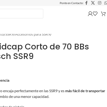
Ponte en Contacto:
lto
/
SSR9
/
Accesorios para SSR9
/
dcap Corto de 70 BBs
sch SSR9
rencia
ro encaja perfectamente en las SSR9 y es
más fácil de transportar
cambio de una menor capacidad.
ador de pistola.