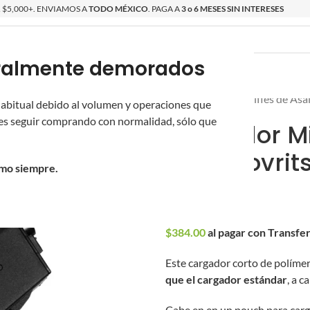
$5,000+. ENVIAMOS A
TODO MÉXICO
. PAGA A
3 o 6 MESES SIN INTERESES
poralmente demorados
O
ÉPICAS
OS NUEVOS
PROMOCIONES
Inicio
/
Novritsch
/
Rifles de Asa
 habitual debido al volumen y operaciones que
s seguir comprando con normalidad, sólo que
Cargador Mi
para Novrit
omo siempre.
$
400.00
$
384.00
al pagar con Transfe
Este cargador corto de políme
que el cargador estándar
, a 
Cabe en en un pouch para carg