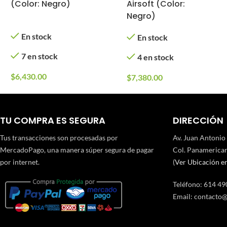
(Color: Negro)
Airsoft (Color:
Negro)
En stock
En stock
7 en stock
4 en stock
$
6,430.00
$
7,380.00
TU COMPRA ES SEGURA
DIRECCIÓN
Tus transacciones son procesadas por
Av. Juan Antonio
MercadoPago, una manera súper segura de pagar
Col. Panamerican
por internet.
(
Ver Ubicación e
Teléfono
:
614 49
Email:
contacto@