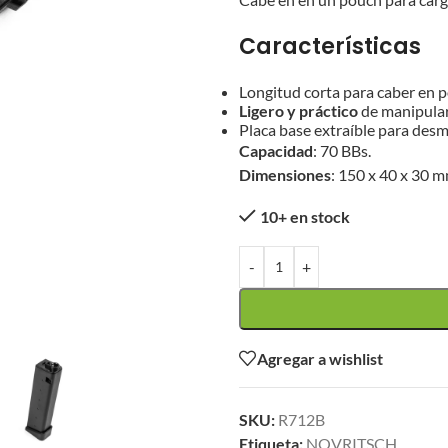
Características
Longitud corta para caber en p
Ligero y práctico
de manipular
Placa base extraíble para desm
Capacidad
: 70 BBs.
Dimensiones
: 150 x 40 x 30 m
10+ en stock
-
+
Agregar a wishlist
SKU:
R712B
Etiqueta:
NOVRITSCH