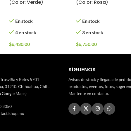
(Color: Verde)
(Color: Rosa)
En stock
En stock
4 en stock
3 en stock
$
6,430.00
$
6,750.00
SÍGUENOS
 Trasviña y Retes 5701
Avisos de stock y llegada de pedid
a, 31210. Chihuahua, Chih.
productos, eventos, fotos, sugerenci
n Google Maps
)
Mantente en contacto.
0 3050
tactishop.mx