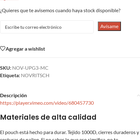
¿Quieres que te avisemos cuando haya stock disponible?
Avísame
Agregar a wishlist
SKU:
NOV-UPG3-MC
Etiqueta:
NOVRITSCH
Descripción
https://player.vimeo.com/video/680457730
Materiales de alta calidad
El pouch está hecho para durar. Tejido 1000D, cierres duraderos y
costuras de nailon. Si no sabes lo que eso significa, no te