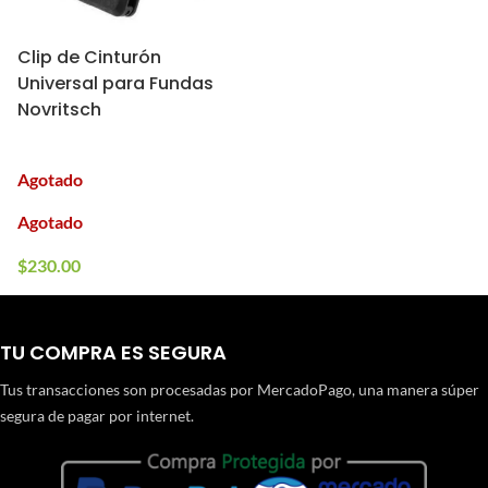
Clip de Cinturón
Universal para Fundas
Novritsch
Agotado
Agotado
$
230.00
TU COMPRA ES SEGURA
Tus transacciones son procesadas por MercadoPago, una manera súper
segura de pagar por internet.