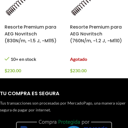
Resorte Premium para
Resorte Premium para
AEG Novritsch
AEG Novritsch
(830N/m, ~1.5 J, ~M115)
(760N/m, ~1.2 J, ~M110)
10+ en stock
Agotado
$
230.00
$
230.00
TU COMPRA ES SEGURA
Tus transacciones son procesadas por MercadoPago, una manera súper
segura de pagar por internet.