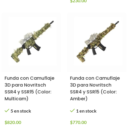
$
230.00
Funda con Camuflaje
Funda con Camuflaje
3D para Novritsch
3D para Novritsch
SSR4 y SSR15 (Color:
SSR4 y SSR15 (Color:
Multicam)
Amber)
5 en stock
1 en stock
$
820.00
$
770.00