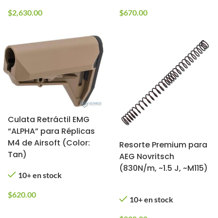
$
2,630.00
$
670.00
Culata Retráctil EMG
“ALPHA” para Réplicas
M4 de Airsoft (Color:
Resorte Premium para
Tan)
AEG Novritsch
(830N/m, ~1.5 J, ~M115)
10+ en stock
$
620.00
10+ en stock