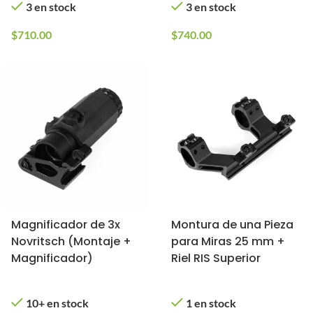
3 en stock
3 en stock
$
710.00
$
740.00
Magnificador de 3x
Montura de una Pieza
Novritsch (Montaje +
para Miras 25 mm +
Magnificador)
Riel RIS Superior
10+ en stock
1 en stock