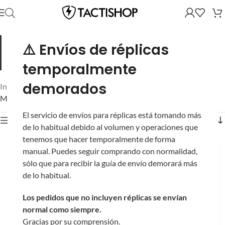
Personaliza tu SSR4 a tu manera de jugar.
Accesorios y
⚠️ Envíos de réplicas
mejoras para la plataforma SSR4: miras, cargadores, partes
externas y más. Todo compatible, todo en una categoría.
temporalmente
demorados
Inicio
/
Novritsch
/
Rifles de Asalto
/
SSR4
/
Mostrando los 40 resultados
El servicio de envíos para réplicas está tomando más
Mostrar filtros
de lo habitual debido al volumen y operaciones que
tenemos que hacer temporalmente de forma
manual. Puedes seguir comprando con normalidad,
sólo que para recibir la guía de envío demorará más
de lo habitual.
Los pedidos que no incluyen réplicas se envían
normal como siempre.
Protector para Miras
Gracias por su comprensión.
Abatible de