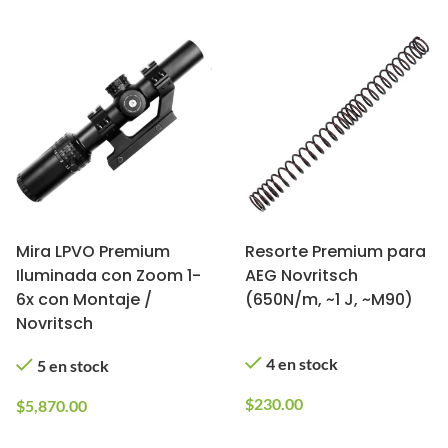
Mira LPVO Premium
Resorte Premium para
Iluminada con Zoom 1-
AEG Novritsch
6x con Montaje /
(650N/m, ~1 J, ~M90)
Novritsch
4 en stock
5 en stock
$
230.00
$
5,870.00