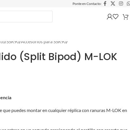
Ponte en Contacto:
lto
/
SSR90
/
Accesorios para SSR90
/
dido (Split Bipod) M-LOK
rencia
le que puedes montar en cualquier réplica con ranuras M-LOK en
 y se retrae en un segundo presionando el pestillo con resorte que