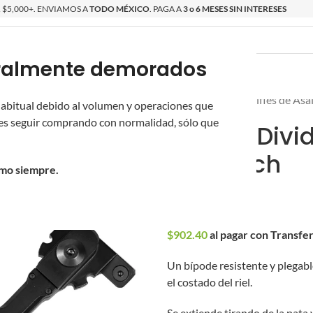
$5,000+. ENVIAMOS A
TODO MÉXICO
. PAGA A
3 o 6 MESES SIN INTERESES
poralmente demorados
O
ÉPICAS
OS NUEVOS
PROMOCIONES
Inicio
/
Novritsch
/
Rifles de Asa
 habitual debido al volumen y operaciones que
s seguir comprando con normalidad, sólo que
Bípode Divi
Novritsch
omo siempre.
$
940.00
$
902.40
al pagar con Transfe
Un bípode resistente y plegab
el costado del riel.
Se extiende tirando de la pata