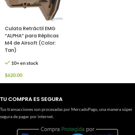
Culata Retráctil EMG
“ALPHA” para Réplicas
M4 de Airsoft (Color:
Tan)
10+ en stock
$
620.00
TU COMPRA ES SEGURA
Tus transacciones son procesadas por MercadoPago, una manera súper
segura de pagar por internet.