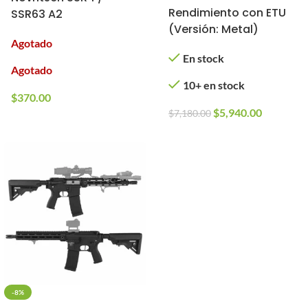
Rendimiento con ETU
SSR63 A2
(Versión: Metal)
Agotado
En stock
Agotado
10+ en stock
$
370.00
$
5,940.00
$
7,180.00
-8%