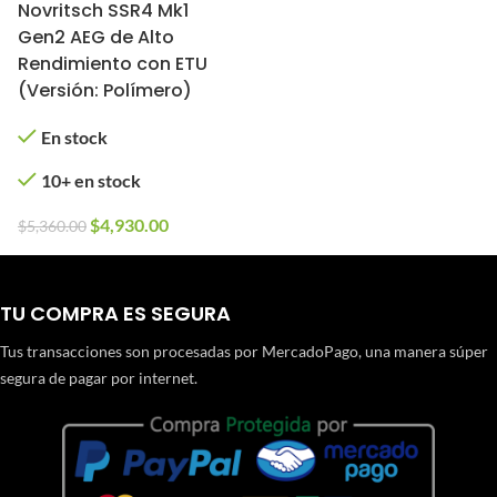
Novritsch SSR4 Mk1
Gen2 AEG de Alto
Rendimiento con ETU
(Versión: Polímero)
En stock
10+ en stock
$
4,930.00
$
5,360.00
TU COMPRA ES SEGURA
Tus transacciones son procesadas por MercadoPago, una manera súper
segura de pagar por internet.