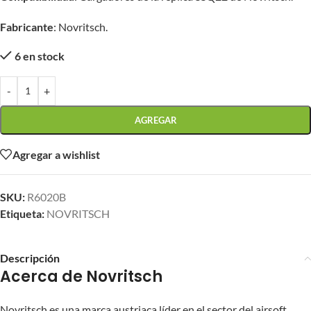
Fabricante
: Novritsch.
6 en stock
-
+
AGREGAR
Agregar a wishlist
SKU:
R6020B
Etiqueta:
NOVRITSCH
Descripción
Acerca de Novritsch
Novritsch es una marca austriaca líder en el sector del airsoft,