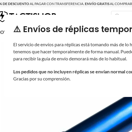
% DE DESCUENTO
AL PAGAR CON TRANSFERENCIA.
ENVÍO GRATIS
AL COMPRAR 
⚠️ Envíos de réplicas tem
RECIÉN LLEGAD
OVRITSCH
RÉPLICAS
PARTES Y ACCESORIOS
EQUIPO
PRODUCT
El servicio de envíos para réplicas está tomando más de lo
tenemos que hacer temporalmente de forma manual. Puede
para recibir la guía de envío demorará más de lo habitual.
Los pedidos que no incluyen réplicas se envían normal c
Gracias por su comprensión.