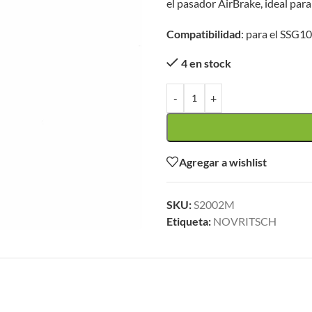
el pasador AirBrake, ideal para
Compatibilidad
: para el SSG1
4 en stock
-
+
Agregar a wishlist
SKU:
S2002M
Etiqueta:
NOVRITSCH