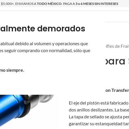
$5,000+. ENVIAMOS A
TODO MÉXICO
. PAGA A
3 o 6 MESES SIN INTERESES
poralmente demorados
O
ÉPICAS
OS NUEVOS
PROMOCIONES
 habitual debido al volumen y operaciones que
Inicio
/
Novritsch
/
Rifles de Fra
s seguir comprando con normalidad, sólo que
Pistón para
omo siempre.
$
580.00
$
556.80
al pagar con Transfe
El eje del pistón está fabrica
dos anillos deslizantes. La ba
La tapa de sellado se ajusta p
garantizar su estanqueidad ta