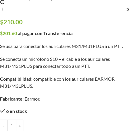
Cable Y adaptador de Jack 3.5 mm Macho
+ Jack 2.5 mm Hembra a Jack U-174 Macho
$
210.00
$
201.60
al pagar con Transferencia
Se usa para conectar los auriculares M31/M31PLUS a un PTT.
Se conecta un micrófono S10 + el cable a los auriculares
M31/M31PLUS para conectar todo a un PTT.
Compatibilidad
: compatible con los auriculares EARMOR
M31/M31PLUS.
Fabricante
: Earmor.
6 en stock
-
+