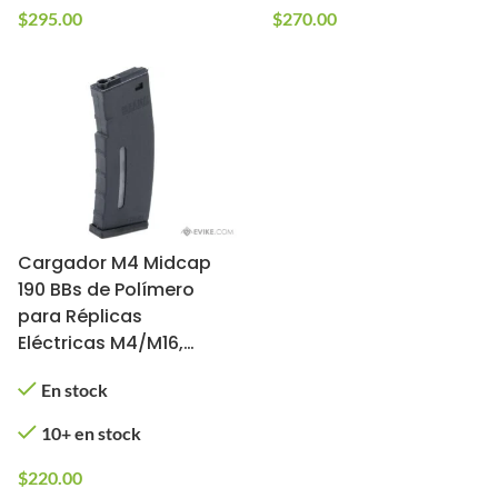
$
295.00
$
270.00
Cargador M4 Midcap
190 BBs de Polímero
para Réplicas
Eléctricas M4/M16,
BAMF Evike (Color:
En stock
Negro)
10+ en stock
$
220.00