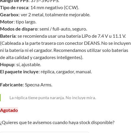
Rango de FPS
: 375–390 FPS.
Tipo de rosca
: 14 mm negativo (CCW).
Gearbox
: ver 2 metal, totalmente mejorable.
Motor
: tipo largo.
Modos de disparo
: semi / full-auto, seguro.
Batería
: se recomienda usar una batería LiPo de 7.4 V u 11.1 V.
(Cableada a la parte trasera con conector DEANS. No se incluyen
ni la batería ni el cargador. Recomendamos utilizar solo baterías
de alta calidad y cargadores inteligentes).
Hopup
: sí, ajustable.
El paquete incluye
: réplica, cargador, manual.
Fabricante
: Specna Arms.
La réplica tiene punta naranja. No incluye mira.
Agotado
¿Quieres que te avisemos cuando haya stock disponible?