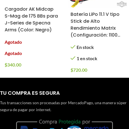
Cargador AK Midcap
Batería LiPo 11.1 V tipo
S-Mag de 175 BBs para
Stick de Alto
J-Series de Specna
Rendimiento Matrix
Arms (Color: Negro)
(Configuración: 1100
mAh / 25C / Mini
Agotado
En stock
Tamiya)
Agotado
1 en stock
$
340.00
$
720.00
TU COMPRA ES SEGURA
Tus transacciones son procesadas por MercadoPago, una manera súper
segura de pagar por internet.