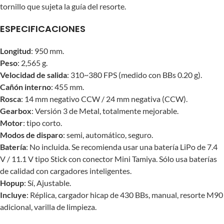
tornillo que sujeta la guía del resorte.
ESPECIFICACIONES
Longitud
: 950 mm.
Peso
: 2,565 g.
Velocidad de salida
: 310~380 FPS (medido con BBs 0.20 g).
Cañón interno
: 455 mm.
Rosca
: 14 mm negativo CCW / 24 mm negativa (CCW).
Gearbox
: Versión 3 de Metal, totalmente mejorable.
Motor
: tipo corto.
Modos de disparo
: semi, automático, seguro.
Batería
: No incluida. Se recomienda usar una batería LiPo de 7.4
V / 11.1 V tipo Stick con conector Mini Tamiya. Sólo usa baterías
de calidad con cargadores inteligentes.
Hopup
: Sí, Ajustable.
Incluye
: Réplica, cargador hicap de 430 BBs, manual, resorte M90
adicional, varilla de limpieza.