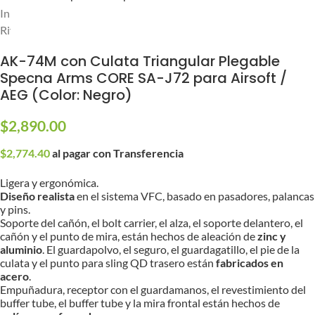
Inicio
/
Réplicas
/
Réplicas Eléctricas (AEG/AEP)
/
Rifles de Asalto (AEG)
AK-74M con Culata Triangular Plegable
Specna Arms CORE SA-J72 para Airsoft /
AEG (Color: Negro)
$
2,890.00
$
2,774.40
al pagar con Transferencia
Ligera y ergonómica.
Diseño realista
en el sistema VFC, basado en pasadores, palancas
y pins.
Soporte del cañón, el bolt carrier, el alza, el soporte delantero, el
cañón y el punto de mira, están hechos de aleación de
zinc y
aluminio
. El guardapolvo, el seguro, el guardagatillo, el pie de la
culata y el punto para sling QD trasero están
fabricados en
acero
.
Empuñadura, receptor con el guardamanos, el revestimiento del
buffer tube, el buffer tube y la mira frontal están hechos de