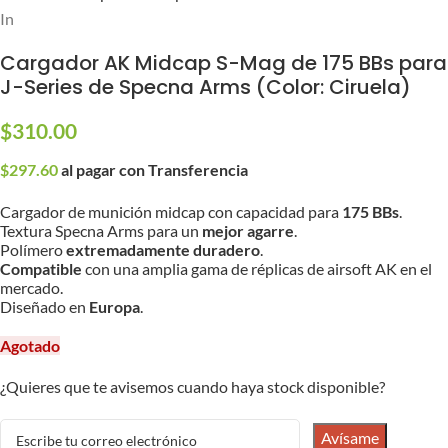
Inicio
/
Partes y Accesorios
/
Cargadores
Cargador AK Midcap S-Mag de 175 BBs para
J-Series de Specna Arms (Color: Ciruela)
$
310.00
$
297.60
al pagar con Transferencia
Cargador de munición midcap con capacidad para
175 BBs
.
Textura Specna Arms para un
mejor agarre
.
Polímero
extremadamente duradero
.
Compatible
con una amplia gama de réplicas de airsoft AK en el
mercado.
Diseñado en
Europa
.
Agotado
¿Quieres que te avisemos cuando haya stock disponible?
Avísame