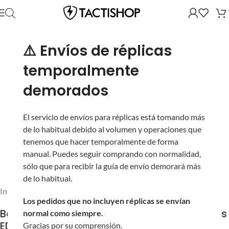
⚠️ Envíos de réplicas
temporalmente
demorados
El servicio de envíos para réplicas está tomando más
de lo habitual debido al volumen y operaciones que
tenemos que hacer temporalmente de forma
manual. Puedes seguir comprando con normalidad,
sólo que para recibir la guía de envío demorará más
de lo habitual.
Inicio
/
Partes y Accesorios
/
BBs y Gas
Los pedidos que no incluyen réplicas se envían
Bote con 2700 BBs de Precisión Specna Arms
normal como siempre.
EDGE ULTRA™ (Peso: 0.28 g)
Gracias por su comprensión.