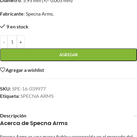
Diámetro
: 5.95 mm (+/- 0.005 mm)
Fabricante
: Specna Arms.
9 en stock
-
+
AGREGAR
Agregar a wishlist
SKU:
SPE-16-039977
Etiqueta:
SPECNA ARMS
Descripción
Acerca de Specna Arms
Specna Arms es una marca fiable y reconocida en el mercado del