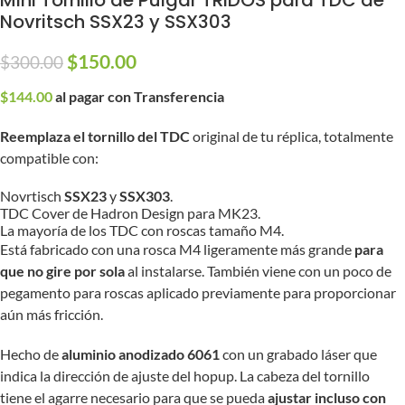
Mini Tornillo de Pulgar TRIDOS para TDC de
Novritsch SSX23 y SSX303
$
150.00
$
300.00
$
144.00
al pagar con Transferencia
Reemplaza el tornillo del TDC
original de tu réplica, totalmente
compatible con:
Novrtisch
SSX23
y
SSX303
.
TDC Cover de Hadron Design para MK23.
La mayoría de los TDC con roscas tamaño M4.
Está fabricado con una rosca M4 ligeramente más grande
para
que no gire por sola
al instalarse. También viene con un poco de
pegamento para roscas aplicado previamente para proporcionar
aún más fricción.
Hecho de
aluminio anodizado 6061
con un grabado láser que
indica la dirección de ajuste del hopup. La cabeza del tornillo
tiene el agarre necesario para que se pueda
ajustar incluso con