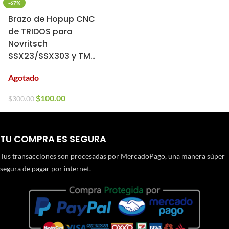
-67%
Brazo de Hopup CNC
de TRIDOS para
Novritsch
SSX23/SSX303 y TM
MK23
Agotado
$
100.00
$
300.00
TU COMPRA ES SEGURA
Tus transacciones son procesadas por MercadoPago, una manera súper
segura de pagar por internet.