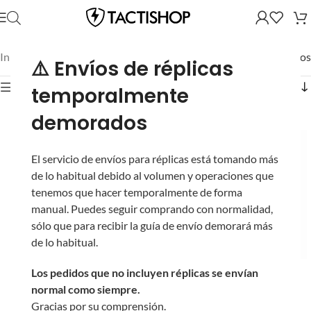
Inicio
/
AIPSC
/
Mostrando los 4 resultados
⚠️ Envíos de réplicas
Mostrar filtros
temporalmente
demorados
El servicio de envíos para réplicas está tomando más
de lo habitual debido al volumen y operaciones que
tenemos que hacer temporalmente de forma
manual. Puedes seguir comprando con normalidad,
sólo que para recibir la guía de envío demorará más
de lo habitual.
Los pedidos que no incluyen réplicas se envían
Objetivo
Sistema de
normal como siempre.
Temporizador
Cronometraje para
Gracias por su comprensión.
Bluetooth para
AIPSC (Base Objetivo