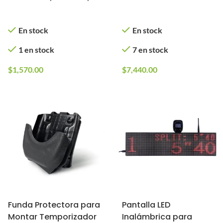
Práctica de AIPSC
+ Temporizador)
Novritsch
En stock
En stock
1 en stock
7 en stock
$
1,570.00
$
7,440.00
Funda Protectora para
Pantalla LED
Montar Temporizador
Inalámbrica para