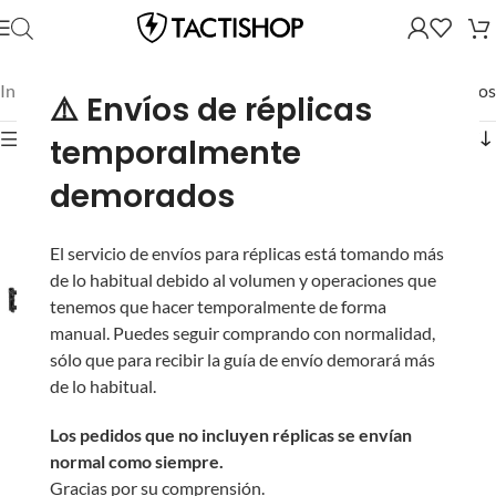
Inicio
/
Novritsch
/
LMGs
/
Mostrando los 2 resultados
⚠️ Envíos de réplicas
Mostrar filtros
temporalmente
demorados
El servicio de envíos para réplicas está tomando más
de lo habitual debido al volumen y operaciones que
tenemos que hacer temporalmente de forma
manual. Puedes seguir comprando con normalidad,
sólo que para recibir la guía de envío demorará más
de lo habitual.
Los pedidos que no incluyen réplicas se envían
Ametralladora
Cargador de 2,000 BBs
normal como siempre.
Novritsch SSR249 para
para Novritsch SSR249
Gracias por su comprensión.
Airsoft (Versión: 1.4-1.6
de Airsoft