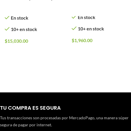
J)
En stock
En stock
10+ en stock
10+ en stock
$
1,960.00
$
15,030.00
TU COMPRA ES SEGURA
Tus transacciones son procesadas por MercadoPago, una manera súper
segura de pagar por internet.