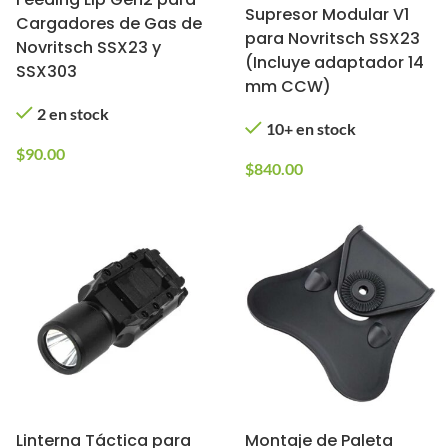
Supresor Modular V1
Cargadores de Gas de
para Novritsch SSX23
Novritsch SSX23 y
(Incluye adaptador 14
SSX303
mm CCW)
2 en stock
10+ en stock
$
90.00
$
840.00
Linterna Táctica para
Montaje de Paleta