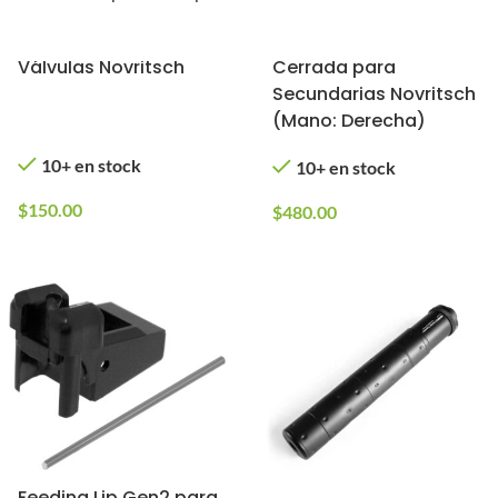
Llave Universal para
Funda Universal
Válvulas Novritsch
Cerrada para
Secundarias Novritsch
(Mano: Derecha)
10+ en stock
10+ en stock
$
150.00
$
480.00
Feeding Lip Gen2 para