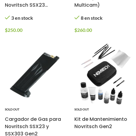
Novritsch SSX23
Multicam)
(Color: Multicam)
3 en stock
8 en stock
$
250.00
$
260.00
SOLD OUT
SOLD OUT
Cargador de Gas para
Kit de Mantenimiento
Novritsch SSX23 y
Novritsch Gen2
SSX303 Gen2