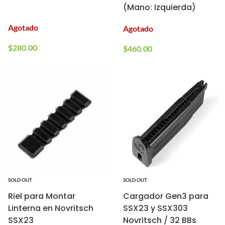
(Mano: Izquierda)
Agotado
Agotado
$
280.00
$
460.00
SOLD OUT
SOLD OUT
Riel para Montar
Cargador Gen3 para
Linterna en Novritsch
SSX23 y SSX303
SSX23
Novritsch / 32 BBs