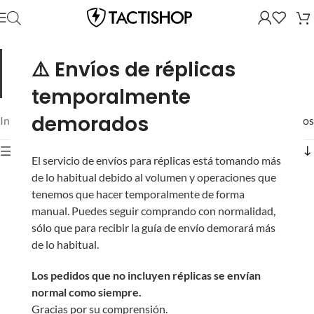
Accesorios para tu SSX23.
Cargadores, supresores, fundas y
⚠️ Envíos de réplicas
mejoras para la pistola silenciosa SSX23. Todo para tu setup
de sigilo.
temporalmente
demorados
Inicio
/
Novritsch
/
Pistolas
/
SSX23
/
Mostrando los 22 resultados
Mostrar filtros
El servicio de envíos para réplicas está tomando más
de lo habitual debido al volumen y operaciones que
tenemos que hacer temporalmente de forma
manual. Puedes seguir comprando con normalidad,
sólo que para recibir la guía de envío demorará más
de lo habitual.
Los pedidos que no incluyen réplicas se envían
normal como siempre.
Gracias por su comprensión.