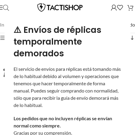
Inicio
/
Novritsch
/
Pistolas
/
SSX23
/
Mostrando el único resultado
⚠️ Envíos de réplicas
Mostrar filtros
temporalmente
demorados
El servicio de envíos para réplicas está tomando más
de lo habitual debido al volumen y operaciones que
tenemos que hacer temporalmente de forma
manual. Puedes seguir comprando con normalidad,
sólo que para recibir la guía de envío demorará más
de lo habitual.
Los pedidos que no incluyen réplicas se envían
Pistola de Gas
normal como siempre.
Novritsch SSX23
Gracias por su comprensión.
Silenciosa Sin