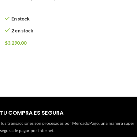
Retroceso para Airsoft
En stock
2 en stock
$
3,290.00
TU COMPRA ES SEGURA
Tus transacciones son procesadas por MercadoPago, una manera súper
segura de pagar por internet.