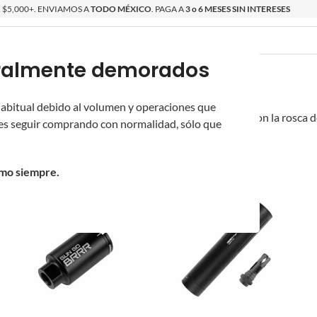
$5,000+. ENVIAMOS A
TODO MÉXICO
. PAGA A
3 o 6 MESES SIN INTERESES
poralmente demorados
O
ÉPICAS
OS NUEVOS
PROMOCIONES
 habitual debido al volumen y operaciones que
ara tu SSX303.
Supresores y flash hiders compatibles con la rosca d
s seguir comprando con normalidad, sólo que
o
/
SSX303
/
omo siempre.