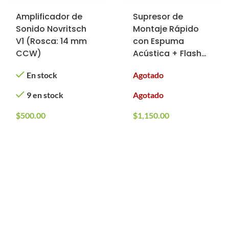
Amplificador de
Supresor de
Sonido Novritsch
Montaje Rápido
V1 (Rosca: 14 mm
con Espuma
CCW)
Acústica + Flash
Hider Novritsch
En stock
Agotado
(Tipo: Largo)
9 en stock
Agotado
$
500.00
$
1,150.00