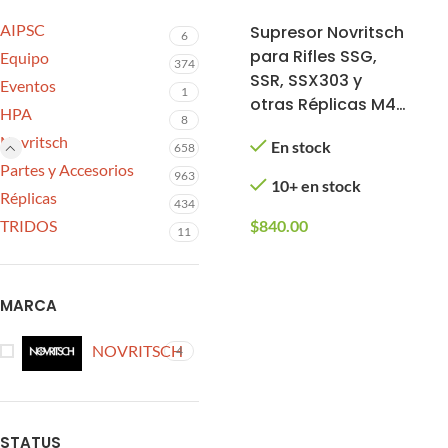
AIPSC
Supresor Novritsch
6
para Rifles SSG,
Equipo
374
SSR, SSX303 y
Eventos
1
otras Réplicas M4
HPA
8
para Airsoft
Novritsch
En stock
658
Partes y Accesorios
963
10+ en stock
Réplicas
434
TRIDOS
$
840.00
11
MARCA
NOVRITSCH
4
STATUS