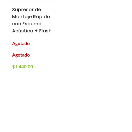
Supresor de
Montaje Rápido
con Espuma
Acústica + Flash
Hider Novritsch
Agotado
(Tipo: Corto)
Agotado
$
1,440.00