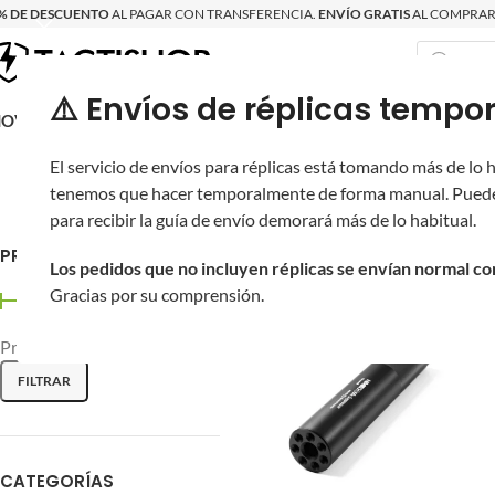
% DE DESCUENTO
AL PAGAR CON TRANSFERENCIA.
ENVÍO GRATIS
AL COMPRAR 
⚠️ Envíos de réplicas tem
RECIÉN LLEGAD
OVRITSCH
RÉPLICAS
PARTES Y ACCESORIOS
EQUIPO
PRODUCT
El servicio de envíos para réplicas está tomando más de lo
Supresores y flash hiders p
tenemos que hacer temporalmente de forma manual. Puede
para recibir la guía de envío demorará más de lo habitual.
Inicio
/
Novritsch
/
Rifles de Asalt
PRECIO
Los pedidos que no incluyen réplicas se envían normal c
Gracias por su comprensión.
Precio:
$500
—
$1,440
FILTRAR
CATEGORÍAS