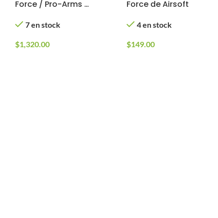
Force / Pro-Arms /
Force de Airsoft
Aluminio CNC
7 en stock
4 en stock
$
1,320.00
$
149.00