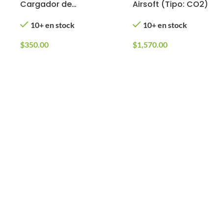
Cargador de
Airsoft (Tipo: CO2)
GLOCK Spartan y
10+ en stock
10+ en stock
Elite Force (Tipo:
CO2)
$
350.00
$
1,570.00