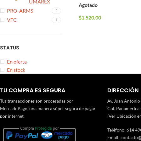
UMAREX
Agotado
PRO-ARMS
2
$
1,520.00
VFC
1
STATUS
En oferta
En stock
TU COMPRA ES SEGURA
DIRECCIÓN
Tus transacciones son procesadas por
Av. Juan Antonio
MercadoPago, una manera súper segura de pagar
Col. Panamerican
por internet.
(
Ver Ubicación e
Teléfono
:
614 49
Email:
contacto@