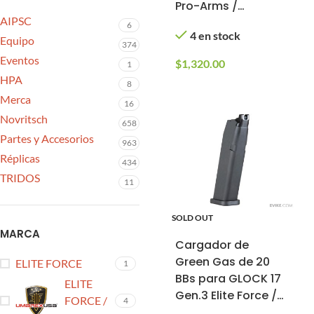
Pro-Arms /
AIPSC
Aluminio de CNC
6
4 en stock
Equipo
374
Eventos
$
1,320.00
1
HPA
8
Merca
16
Novritsch
658
Partes y Accesorios
963
Réplicas
434
TRIDOS
11
SOLD OUT
MARCA
Cargador de
Green Gas de 20
ELITE FORCE
1
BBs para GLOCK 17
ELITE
Gen.3 Elite Force /
FORCE /
4
GHK