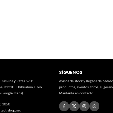
SÍGUENOS
 Trasviña y Retes 5701
Avisos de stock y llegada de pedid
a, 31210. Chihuahua, Chih.
productos, eventos, fotos, sugerenci
n Google Maps
)
Mantente en contacto.
0 3050
tactishop.mx