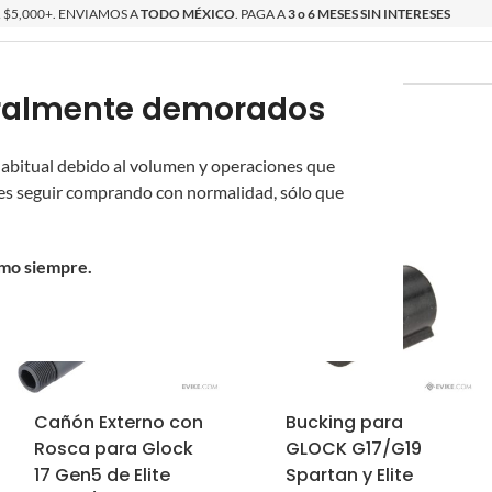
$5,000+. ENVIAMOS A
TODO MÉXICO
. PAGA A
3 o 6 MESES SIN INTERESES
poralmente demorados
O
ÉPICAS
OS NUEVOS
PROMOCIONES
 habitual debido al volumen y operaciones que
s seguir comprando con normalidad, sólo que
omo siempre.
Cañón Externo con
Bucking para
Rosca para Glock
GLOCK G17/G19
17 Gen5 de Elite
Spartan y Elite