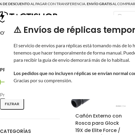
% DE DESCUENTO
AL PAGAR CON TRANSFERENCIA.
ENVÍO GRATIS
AL COMPRAR 
⚠️ Envíos de réplicas tem
RECIÉN LLEGAD
OVRITSCH
RÉPLICAS
PARTES Y ACCESORIOS
EQUIPO
PRODUCT
El servicio de envíos para réplicas está tomando más de lo
Inicio
/
tenemos que hacer temporalmente de forma manual. Puede
para recibir la guía de envío demorará más de lo habitual.
PRECIO
Los pedidos que no incluyen réplicas se envían normal c
Gracias por su comprensión.
Precio:
$140
—
$1,570
FILTRAR
Cañón Externo con
Rosca para Glock
19X de Elite Force /
CATEGORÍAS