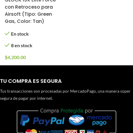
con Retroceso para
Airsoft (Tipo: Green
Gas, Color: Tan)
En stock
8 en stock
$
4,200.00
TU COMPRA ES SEGURA
Tus transacciones son procesadas por MercadoPago, una manera súper
segura de pagar por internet.