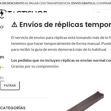
% DE DESCUENTO
AL PAGAR CON TRANSFERENCIA.
ENVÍO GRATIS
AL COMPRAR 
⚠️ Envíos de réplicas tem
RECIÉN LLEGAD
OVRITSCH
RÉPLICAS
PARTES Y ACCESORIOS
EQUIPO
PRODUCT
King Arms / Ea
El servicio de envíos para réplicas está tomando más de lo
tenemos que hacer temporalmente de forma manual. Puede
para recibir la guía de envío demorará más de lo habitual.
King Arms se fundó en 2004 co
2015, trasladamos nuestra se
PRECIO
Los pedidos que no incluyen réplicas se envían normal c
principales fabricantes de ar
de la industria del Airsoft. 
Gracias por su comprensión.
Precio:
$230
—
$620
Inicio
/
FILTRAR
CATEGORÍAS