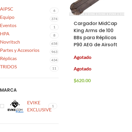
AIPSC
6
Equipo
374
Cargador MidCap
Eventos
1
King Arms de 100
HPA
8
BBs para Réplicas
Novritsch
658
P90 AEG de Airsoft
Partes y Accesorios
963
Agotado
Réplicas
434
TRIDOS
Agotado
11
$
620.00
MARCA
EVIKE
1
EXCLUSIVE