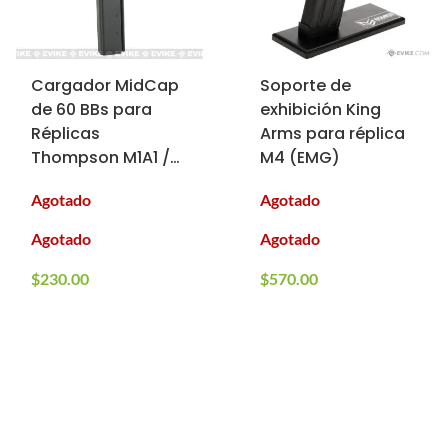
Cargador MidCap
Soporte de
de 60 BBs para
exhibición King
Réplicas
Arms para réplica
Thompson M1A1 /
M4 (EMG)
1928 AEG para
Agotado
Agotado
Airsoft
Agotado
Agotado
$
230.00
$
570.00