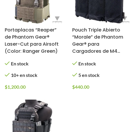
Portaplacas “Reaper”
Pouch Triple Abierto
de Phantom Gear®
“Morale” de Phantom
Laser-Cut para Airsoft
Gear® para
(Color: Ranger Green)
Cargadores de M4
(Color: Negro)
En stock
En stock
10+ en stock
5 en stock
$
1,200.00
$
440.00