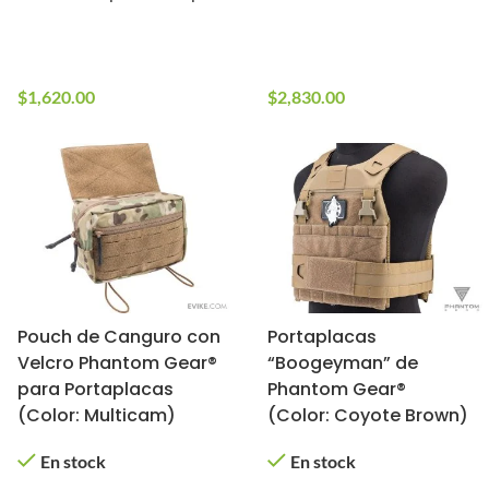
En stock
En stock
Multicam)
10+ en stock
10+ en stock
$
1,620.00
$
2,830.00
Pouch de Canguro con
Portaplacas
Velcro Phantom Gear®
“Boogeyman” de
para Portaplacas
Phantom Gear®
(Color: Multicam)
(Color: Coyote Brown)
En stock
En stock