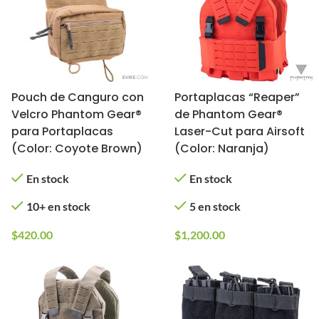
Pouch de Canguro con
Portaplacas “Reaper”
Velcro Phantom Gear®
de Phantom Gear®
para Portaplacas
Laser-Cut para Airsoft
(Color: Coyote Brown)
(Color: Naranja)
En stock
En stock
10+ en stock
5 en stock
$
420.00
$
1,200.00