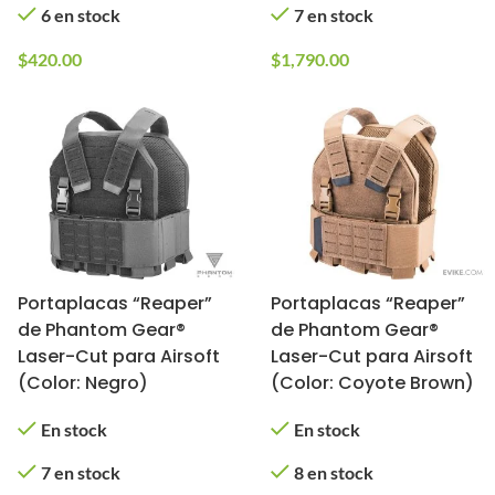
6 en stock
7 en stock
$
420.00
$
1,790.00
Portaplacas “Reaper”
Portaplacas “Reaper”
de Phantom Gear®
de Phantom Gear®
Laser-Cut para Airsoft
Laser-Cut para Airsoft
(Color: Negro)
(Color: Coyote Brown)
En stock
En stock
7 en stock
8 en stock