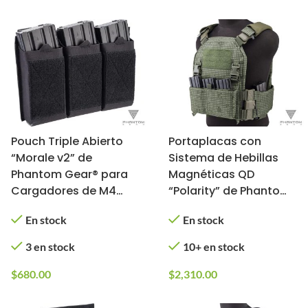
Pouch Triple Abierto
Portaplacas con
“Morale v2” de
Sistema de Hebillas
Phantom Gear® para
Magnéticas QD
Cargadores de M4
“Polarity” de Phantom
(Color: Negro)
Gear® (Color: Desert
En stock
En stock
Night)
3 en stock
10+ en stock
$
680.00
$
2,310.00