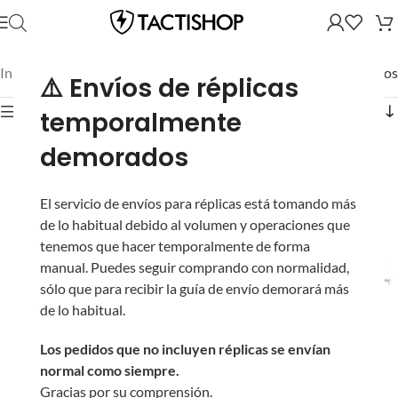
Inicio
/
Mostrando los 17 resultados
⚠️ Envíos de réplicas
Mostrar filtros
temporalmente
demorados
El servicio de envíos para réplicas está tomando más
de lo habitual debido al volumen y operaciones que
tenemos que hacer temporalmente de forma
manual. Puedes seguir comprando con normalidad,
sólo que para recibir la guía de envío demorará más
Portaplacas “Wraith”
Portaplacas con
de lo habitual.
T3 de Phantom Gear®
Sistema de Hebillas
(Color: Negro, Talla:
Magnéticas QD
Los pedidos que no incluyen réplicas se envían
Grande)
“Polarity” de Phantom
normal como siempre.
Gear® (Color:
Gracias por su comprensión.