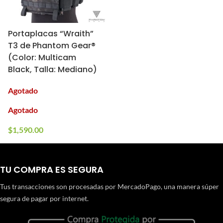
Portaplacas “Wraith”
T3 de Phantom Gear®
(Color: Multicam
Black, Talla: Mediano)
Agotado
Agotado
$
1,590.00
TU COMPRA ES SEGURA
Tus transacciones son procesadas por MercadoPago, una manera súper
segura de pagar por internet.