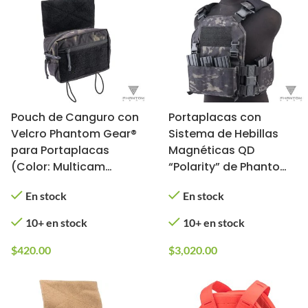
Pouch de Canguro con
Portaplacas con
Velcro Phantom Gear®
Sistema de Hebillas
para Portaplacas
Magnéticas QD
(Color: Multicam
“Polarity” de Phantom
Black)
Gear® (Color:
En stock
En stock
Multicam Black)
10+ en stock
10+ en stock
$
420.00
$
3,020.00