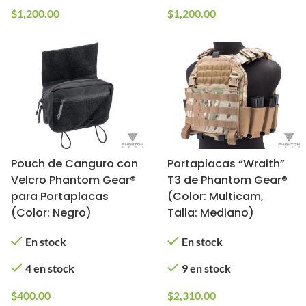
$
1,200.00
$
1,200.00
Pouch de Canguro con
Portaplacas “Wraith”
Velcro Phantom Gear®
T3 de Phantom Gear®
para Portaplacas
(Color: Multicam,
(Color: Negro)
Talla: Mediano)
En stock
En stock
4 en stock
9 en stock
$
400.00
$
2,310.00