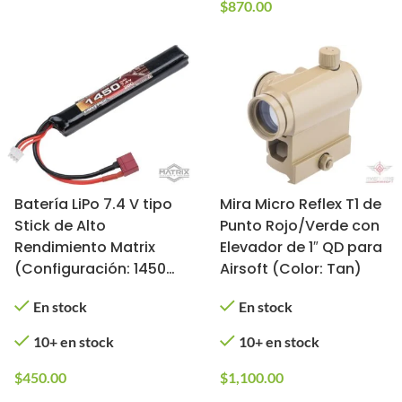
$
870.00
Batería LiPo 7.4 V tipo
Mira Micro Reflex T1 de
Stick de Alto
Punto Rojo/Verde con
Rendimiento Matrix
Elevador de 1″ QD para
(Configuración: 1450
Airsoft (Color: Tan)
mAh / 20C / Deans)
En stock
En stock
10+ en stock
10+ en stock
$
450.00
$
1,100.00