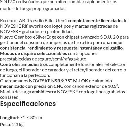
SDU2.0 rediseñados que permiten cambiar rápidamente los
modos de fuego preprogramados.
Receptor AR-15 estilo Billet Gen4
completamente licenciado
de
NOVESKE Rifleworks con logotipos y marcas registradas de
NOVESKE grabados en profundidad.
Nuevo Gear box eSilverEdge con chipset avanzado S.D.U. 2.0 para
gestionar el consumo de amperios de tiro a tiro para una
mejor
consistencia, rendimiento y respuesta instantánea del gatillo
.
Modos de disparo seleccionables
con 5 opciones
preestablecidas de seguro/semi/rafaga/auto.
Controles ambidiestros
completamente funcionales; el selector
de fuego, el liberador de cargador y el retén/liberador del cerrojo
funcionan a la perfección.
Guardamanos
NOVESKE NSR 9.75″ M-LOK
de aluminio
mecanizado con precisión CNC
con cañón exterior de 10.5″.
Manija de carga
ambidiestra
NOVESKE con logotipos grabados
con láser.
Especificaciones
Longitud:
71.7-80 cm.
Peso:
2.3 kg.