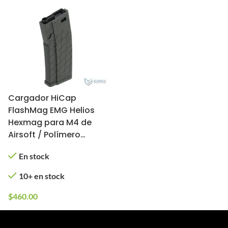
Cargador HiCap
FlashMag EMG Helios
Hexmag para M4 de
Airsoft / Polímero
(Color: Verde Olivo)
En stock
10+ en stock
$
460.00