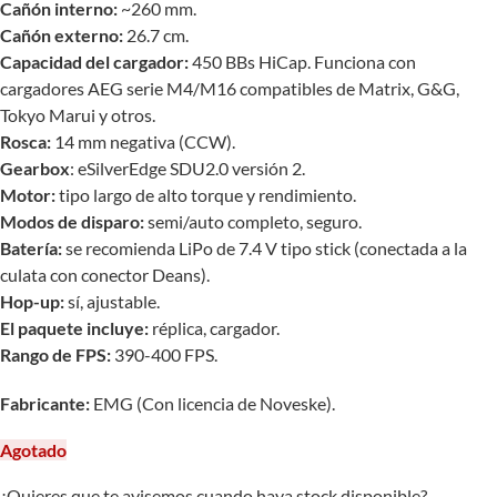
Cañón interno:
~260 mm.
Cañón externo:
26.7 cm.
Capacidad del cargador:
450 BBs HiCap. Funciona con
cargadores AEG serie M4/M16 compatibles de Matrix, G&G,
Tokyo Marui y otros.
Rosca:
14 mm negativa (CCW).
Gearbox
: eSilverEdge SDU2.0 versión 2.
Motor:
tipo largo de alto torque y rendimiento.
Modos de disparo:
semi/auto completo, seguro.
Batería:
se recomienda LiPo de 7.4 V tipo stick (conectada a la
culata con conector Deans).
Hop-up:
sí, ajustable.
El paquete incluye:
réplica, cargador.
Rango de FPS:
390-400 FPS.
Fabricante:
EMG (Con licencia de Noveske).
Agotado
¿Quieres que te avisemos cuando haya stock disponible?