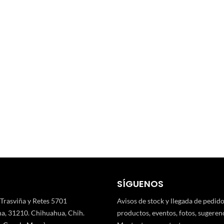
SÍGUENOS
 Trasviña y Retes 5701
Avisos de stock y llegada de pedid
a, 31210. Chihuahua, Chih.
productos, eventos, fotos, sugerenci