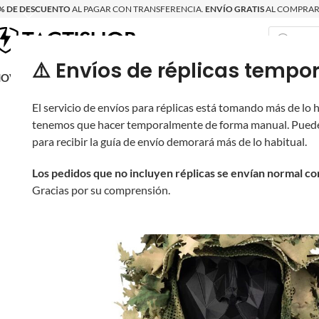
% DE DESCUENTO
AL PAGAR CON TRANSFERENCIA.
ENVÍO GRATIS
AL COMPRAR 
⚠️ Envíos de réplicas tem
RECIÉN LLEGAD
OVRITSCH
RÉPLICAS
PARTES Y ACCESORIOS
EQUIPO
PRODUCT
El servicio de envíos para réplicas está tomando más de lo
tenemos que hacer temporalmente de forma manual. Puede
para recibir la guía de envío demorará más de lo habitual.
Los pedidos que no incluyen réplicas se envían normal c
Gracias por su comprensión.