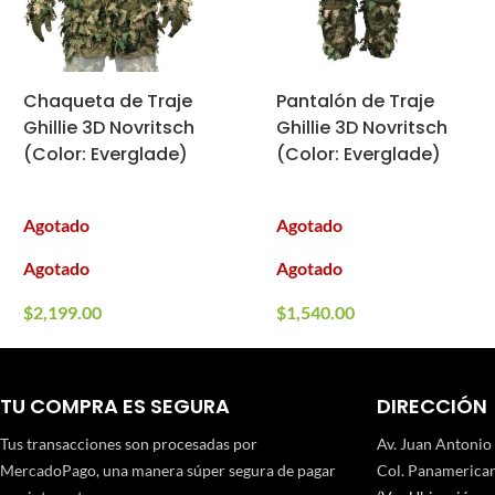
Chaqueta de Traje
Pantalón de Traje
Ghillie 3D Novritsch
Ghillie 3D Novritsch
(Color: Everglade)
(Color: Everglade)
Agotado
Agotado
Agotado
Agotado
$
2,199.00
$
1,540.00
TU COMPRA ES SEGURA
DIRECCIÓN
Tus transacciones son procesadas por
Av. Juan Antonio
MercadoPago, una manera súper segura de pagar
Col. Panamerican