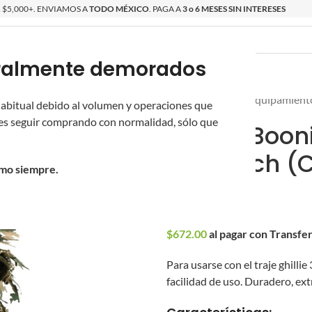
$5,000+. ENVIAMOS A
TODO MÉXICO
. PAGA A
3 o 6 MESES SIN INTERESES
poralmente demorados
O
ÉPICAS
OS NUEVOS
PROMOCIONES
Inicio
/
Novritsch
/
Equipamient
 habitual debido al volumen y operaciones que
s seguir comprando con normalidad, sólo que
Sniper Booni
Novritsch (C
omo siempre.
$
700.00
$
672.00
al pagar con Transfe
Para usarse con el traje ghilli
facilidad de uso. Duradero, ex