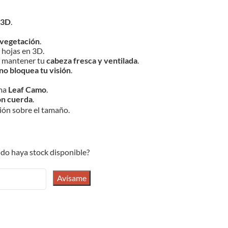
 3D
.
 vegetación
.
 hojas en 3D.
ra mantener tu
cabeza fresca y ventilada
.
no bloquea tu visión
.
ema
Leaf Camo
.
on cuerda
.
ión sobre el tamaño.
do haya stock disponible?
Avísame