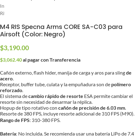
Inicio
/
Réplicas
/
Réplicas Eléctricas (AEG/AEP)
/
Rifles de Asalto (AEG)
M4 RIS Specna Arms CORE SA-C03 para
Airsoft (Color: Negro)
$
3,190.00
$
3,062.40
al pagar con Transferencia
Cañón externo, flash hider, manija de carga y aros para sling
de
acero
.
Receptor, buffer tube, culata y la empuñadura son de
polímero
reforzado
.
El sistema de
cambio rápido de resorte
ESA permite cambiar el
resorte sin necesidad de desarmar la réplica.
Hopup de tipo rotativo con
cañón de precisión de 6.03 mm
.
Resorte de 380 FPS, incluye resorte adicional de 310 FPS (M90).
Rango de FPS
: 310-380 FPS.
Batería
: No incluida. Se recomienda usar una batería LiPo de 7.4