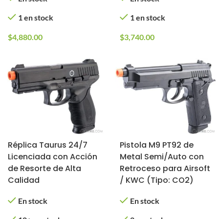
1 en stock
1 en stock
$
4,880.00
$
3,740.00
Réplica Taurus 24/7
Pistola M9 PT92 de
Licenciada con Acción
Metal Semi/Auto con
de Resorte de Alta
Retroceso para Airsoft
Calidad
/ KWC (Tipo: CO2)
En stock
En stock