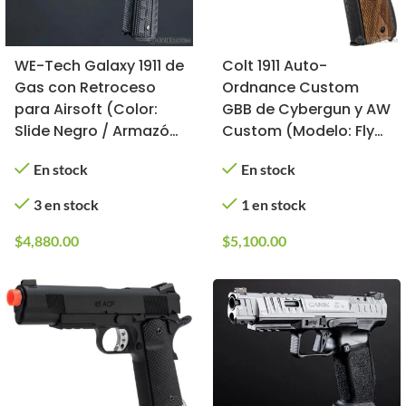
WE-Tech Galaxy 1911 de
Colt 1911 Auto-
Gas con Retroceso
Ordnance Custom
para Airsoft (Color:
GBB de Cybergun y AW
Slide Negro / Armazón
Custom (Modelo: Fly
Negro / Cañón Largo
Girls, Tipo: Gas)
En stock
En stock
Premium)
3 en stock
1 en stock
$
4,880.00
$
5,100.00