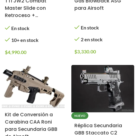
TTI JW2 Combat
Gas Blowback ASG
Master Slide con
para Airsoft
Retroceso +
Corredera Plateada
En stock
En stock
para Airsoft (Tipo:
Gas, Color: Negro)
2 en stock
10+ en stock
$
3,330.00
$
4,990.00
Kit de Conversión a
NUEVO
Carabina CAA Roni
Réplica Secundaria
para Secundaria GBB
GBB Staccato C2