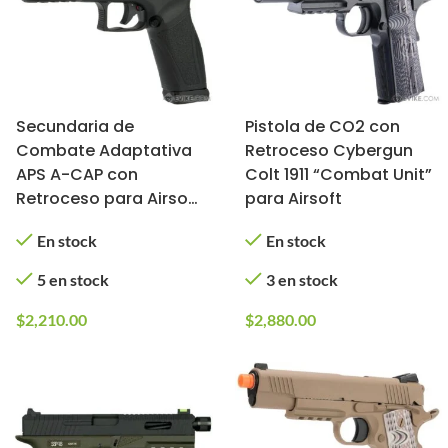
Secundaria de
Pistola de CO2 con
Combate Adaptativa
Retroceso Cybergun
APS A-CAP con
Colt 1911 “Combat Unit”
Retroceso para Airsoft
para Airsoft
(CO2 / Negra)
En stock
En stock
5 en stock
3 en stock
$
2,210.00
$
2,880.00