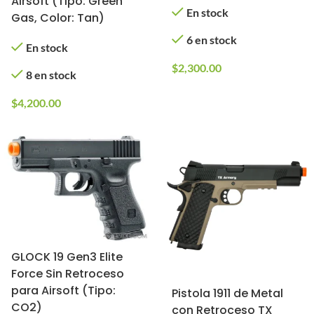
Airsoft (Tipo: Green
En stock
Gas, Color: Tan)
6 en stock
En stock
$
2,300.00
8 en stock
$
4,200.00
GLOCK 19 Gen3 Elite
Force Sin Retroceso
para Airsoft (Tipo:
Pistola 1911 de Metal
CO2)
con Retroceso TX