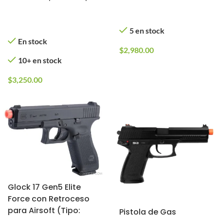
Batalla 2.0” para
En stock
Airsoft (Cargador:
5 en stock
Gas)
En stock
$
2,980.00
10+ en stock
$
3,250.00
Glock 17 Gen5 Elite
Force con Retroceso
para Airsoft (Tipo:
Pistola de Gas