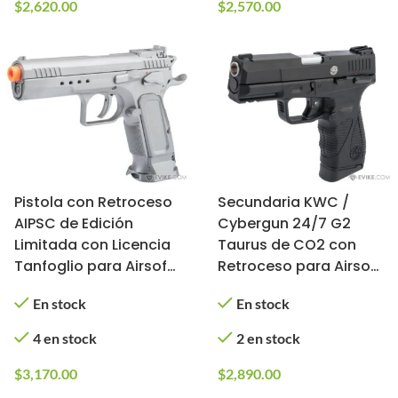
$
2,620.00
$
2,570.00
Pistola con Retroceso
Secundaria KWC /
AIPSC de Edición
Cybergun 24/7 G2
Limitada con Licencia
Taurus de CO2 con
Tanfoglio para Airsoft
Retroceso para Airsoft
/ Cybergun, KWC
(Modelo: 328 FPS)
En stock
En stock
(Color: Plata, Tipo:
CO2)
4 en stock
2 en stock
$
3,170.00
$
2,890.00