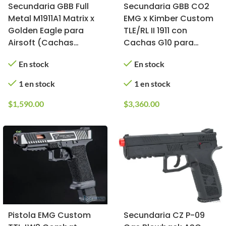
Secundaria GBB Full
Secundaria GBB CO2
Metal M1911A1 Matrix x
EMG x Kimber Custom
Golden Eagle para
TLE/RL II 1911 con
Airsoft (Cachas
Cachas G10 para
Delgadas
Airsoft
En stock
En stock
Texturizadas)
1 en stock
1 en stock
$
1,590.00
$
3,360.00
Pistola EMG Custom
Secundaria CZ P-09