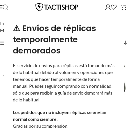
Inicio
/
Réplicas
/
Réplicas de Gas (GBB/NBB)
/
⚠️ Envíos de réplicas
Mostrando 61–105 de 105 resultados
temporalmente
Mostrar filtros
demorados
El servicio de envíos para réplicas está tomando más
de lo habitual debido al volumen y operaciones que
tenemos que hacer temporalmente de forma
manual. Puedes seguir comprando con normalidad,
sólo que para recibir la guía de envío demorará más
de lo habitual.
Beretta M9 Full Metal
KJW con Retroceso
Los pedidos que no incluyen réplicas se envían
para Airsoft
normal como siempre.
Pistola Novritsch SSP2
(Cargador: Gas)
Gracias por su comprensión.
Gen2 “Caballo de