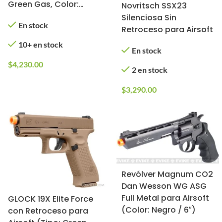
Green Gas, Color:
Novritsch SSX23
Negro)
Silenciosa Sin
En stock
Retroceso para Airsoft
10+ en stock
En stock
$
4,230.00
2 en stock
$
3,290.00
Revólver Magnum CO2
Dan Wesson WG ASG
Full Metal para Airsoft
GLOCK 19X Elite Force
(Color: Negro / 6″)
con Retroceso para