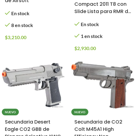
de Airsoft
Compact 2011 T8 con
Slide Lista para RMR de
En stock
6mmProShop para
En stock
8 en stock
Airsoft (Green Gas)
1 en stock
$
3,210.00
$
2,930.00
NUEVO
NUEVO
Secundaria Desert
Secundaria de CO2
Eagle CO2 GBB de
Colt M45A1 High