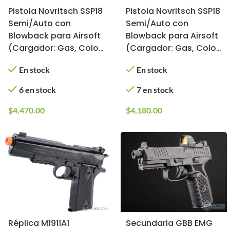
Pistola Novritsch SSP18
Pistola Novritsch SSP18
Semi/Auto con
Semi/Auto con
Blowback para Airsoft
Blowback para Airsoft
(Cargador: Gas, Color:
(Cargador: Gas, Color:
Verde)
Tan)
En stock
En stock
6 en stock
7 en stock
$
4,470.00
$
4,180.00
Réplica M1911A1
Secundaria GBB EMG