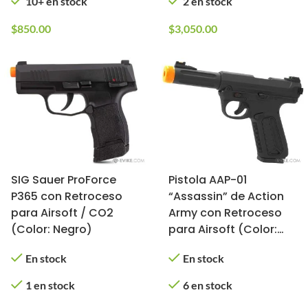
10+ en stock
2 en stock
$
850.00
$
3,050.00
SIG Sauer ProForce
Pistola AAP-01
P365 con Retroceso
“Assassin” de Action
para Airsoft / CO2
Army con Retroceso
(Color: Negro)
para Airsoft (Color:
Negro)
En stock
En stock
1 en stock
6 en stock