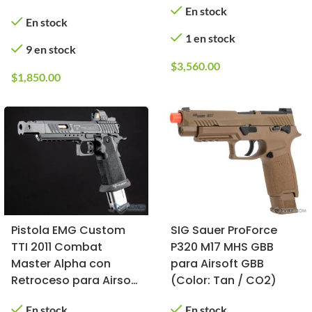
CO2)
En stock
En stock
1 en stock
9 en stock
$
3,560.00
$
1,850.00
Pistola EMG Custom
SIG Sauer ProForce
TTI 2011 Combat
P320 M17 MHS GBB
Master Alpha con
para Airsoft GBB
Retroceso para Airsoft
(Color: Tan / CO2)
(Tipo: Gas)
En stock
En stock