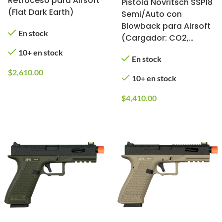
Retroceso para Airsoft
Pistola Novritsch SSP18
(Flat Dark Earth)
Semi/Auto con
Blowback para Airsoft
En stock
(Cargador: CO2,
Color: Negro)
10+ en stock
En stock
$
2,610.00
10+ en stock
$
4,410.00