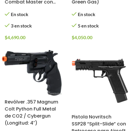
Combat Master con
Green Gas)
Disparo Automático
En stock
En stock
para Airsoft
3 en stock
5 en stock
$
4,690.00
$
4,050.00
Revólver .357 Magnum
Colt Python Full Metal
de CO2 / Cybergun
Pistola Novritsch
(Longitud: 4″)
SSP28 “Split-Slide” con
Retroceso para Airsoft