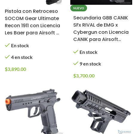
NUEVO
Pistola con Retroceso
Secundaria GBB CANIK
SOCOM Gear Ultimate
SFx RIVAL de EMG x
Recon 1911 con Licencia
Cybergun con Licencia
Les Baer para Airsoft /
CANIK para Airsoft
KJW (Modelo:
En stock
(Color: Dual Tone)
Empuñadura de
En stock
Diamante / CO2)
4 en stock
9 en stock
$
3,890.00
$
3,700.00