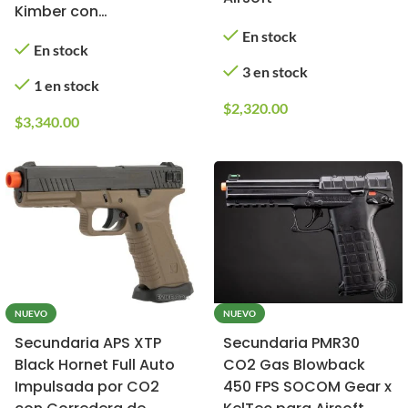
Kimber con
Empuñadura G10 para
En stock
En stock
Airsoft
3 en stock
1 en stock
$
2,320.00
$
3,340.00
NUEVO
NUEVO
Secundaria APS XTP
Secundaria PMR30
Black Hornet Full Auto
CO2 Gas Blowback
Impulsada por CO2
450 FPS SOCOM Gear x