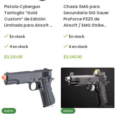
Pistola Cybergun
Chasis SMG para
Tanfoglio “Gold
Secundaria SIG Sauer
Custom” de Edición
ProForce P320 de
Limitada para Airsoft /
Airsoft / EMG Strike
KWC (Tipo: CO2)
Industries (No incluye
En stock
En stock
réplica)
4 en stock
6 en stock
$
3,310.00
$
3,540.00
NUEVO
NUEVO