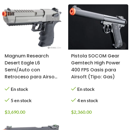
Magnum Research
Pistola SOCOM Gear
Desert Eagle L6
Gemtech High Power
Semi/Auto con
400 FPS Oasis para
Retroceso para Airsoft
Airsoft (Tipo: Gas)
/ KWC (Color: 2-Tone)
En stock
En stock
5 en stock
4 en stock
$
3,690.00
$
2,360.00