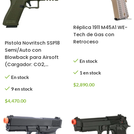
Réplica 1911 M45A1 WE-
Tech de Gas con
Retroceso
Pistola Novritsch SSP18
Semi/Auto con
Blowback para Airsoft
En stock
(Cargador: CO2,
Color: Verde)
1 en stock
En stock
$
2,890.00
9 en stock
$
4,470.00