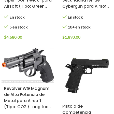
Viper “John Wick” para
Secundaria 1911 de
Airsoft (Tipo: Green
Cybergun para Airsoft
Gas)
(Color: Negro)
En stock
En stock
5 en stock
10+ en stock
$
4,680.00
$
1,890.00
Revólver WG Magnum
de Alta Potencia de
Metal para Airsoft
Pistola de
(Tipo: CO2 / Longitud:
Competencia
5 cm)