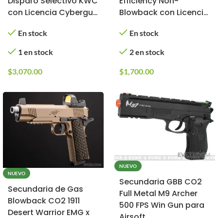
Disparo Selectivo KWC
Efficiency Non-
con Licencia Cybergun
Blowback con Licencia
/ Magnum Research
Oficial para Airsoft
En stock
En stock
para Airsoft
(Modelo: Acero
Inoxidable)
1 en stock
2 en stock
$
3,070.00
$
1,700.00
NUEVO
NUEVO
Secundaria GBB CO2
Secundaria de Gas
Full Metal M9 Archer
Blowback CO2 1911
500 FPS Win Gun para
Desert Warrior EMG x
Airsoft