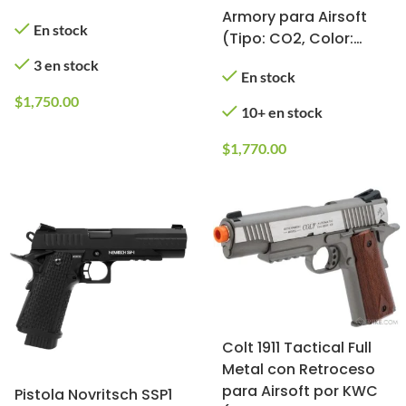
Armory para Airsoft
En stock
(Tipo: CO2, Color:
Tan)
3 en stock
En stock
$
1,750.00
10+ en stock
$
1,770.00
Colt 1911 Tactical Full
Metal con Retroceso
para Airsoft por KWC
Pistola Novritsch SSP1