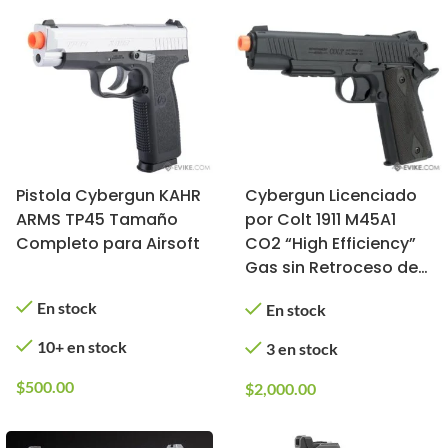
Pistola Cybergun KAHR
Cybergun Licenciado
ARMS TP45 Tamaño
por Colt 1911 M45A1
Completo para Airsoft
CO2 “High Efficiency”
Gas sin Retroceso de
Alto Poder (Modelo:
En stock
En stock
Negro)
10+ en stock
3 en stock
$
500.00
$
2,000.00