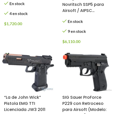
En stock
Novritsch SSP5 para
Airsoft / AIPSC
4 en stock
(Cargador: Gas;
En stock
Longitud: 4.3″)
$
1,720.00
9 en stock
$
6,110.00
“La de John Wick”
SIG Sauer ProForce
Pistola EMG TTI
P229 con Retroceso
Licenciada JW3 2011
para Airsoft (Modelo: