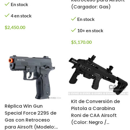
En stock
(Cargador: Gas)
4 en stock
En stock
$
2,450.00
10+ en stock
$
5,170.00
Kit de Conversión de
Réplica Win Gun
Pistola a Carabina
Special Force 229S de
Roni de CAA Airsoft
Gas con Retroceso
(Color: Negro /
para Airsoft (Modelo:
GLOCKs de Elite Force)