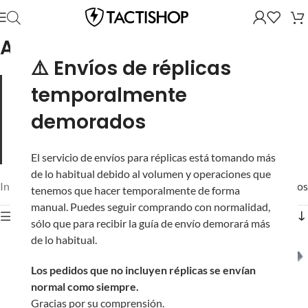
Avengers
⚠️ Envíos de réplicas
Avengers satisface las necesidades de accesorios en el
temporalmente
mundo del Airsoft, tanto para réplicas de Airsoft como para
indumentaria táctica, ha crecido hasta convertirse en una
demorados
marca confiable en el mundo del Airsoft que se adapta a las
necesidades de todos los jugadores. Desde los principiantes
hasta los aficionados o los veteranos más experimentados.
El servicio de envíos para réplicas está tomando más
de lo habitual debido al volumen y operaciones que
Inicio
/
Mostrando los 7 resultados
tenemos que hacer temporalmente de forma
manual. Puedes seguir comprando con normalidad,
Mostrar filtros
sólo que para recibir la guía de envío demorará más
de lo habitual.
Los pedidos que no incluyen réplicas se envían
normal como siempre.
Gracias por su comprensión.