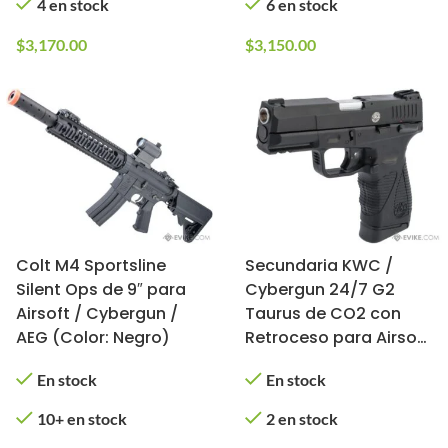
4 en stock
6 en stock
$
3,170.00
$
3,150.00
Colt M4 Sportsline
Secundaria KWC /
Silent Ops de 9″ para
Cybergun 24/7 G2
Airsoft / Cybergun /
Taurus de CO2 con
AEG (Color: Negro)
Retroceso para Airsoft
(Modelo: 328 FPS)
En stock
En stock
10+ en stock
2 en stock