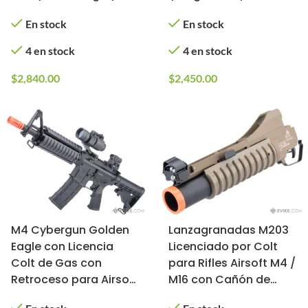
En stock
En stock
4 en stock
4 en stock
$
2,840.00
$
2,450.00
M4 Cybergun Golden
Lanzagranadas M203
Eagle con Licencia
Licenciado por Colt
Colt de Gas con
para Rifles Airsoft M4 /
Retroceso para Airsoft
M16 con Cañón de
Full Metal (Modelo:
Metal (Color: Dark