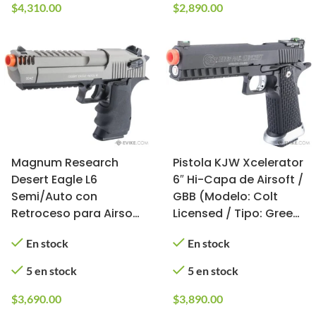
$
4,310.00
$
2,890.00
Magnum Research
Pistola KJW Xcelerator
Desert Eagle L6
6″ Hi-Capa de Airsoft /
Semi/Auto con
GBB (Modelo: Colt
Retroceso para Airsoft
Licensed / Tipo: Green
/ KWC (Color: 2-Tone)
gas)
En stock
En stock
5 en stock
5 en stock
$
3,690.00
$
3,890.00