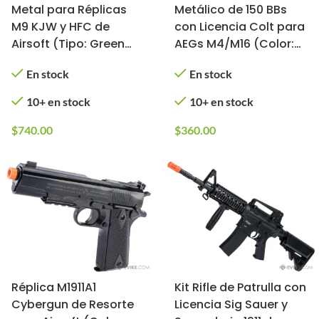
Metal para Réplicas
Metálico de 150 BBs
M9 KJW y HFC de
con Licencia Colt para
Airsoft (Tipo: Green
AEGs M4/M16 (Color:
Gas)
Negro)
En stock
En stock
10+ en stock
10+ en stock
$
740.00
$
360.00
Réplica M1911A1
Kit Rifle de Patrulla con
Cybergun de Resorte
Licencia Sig Sauer y