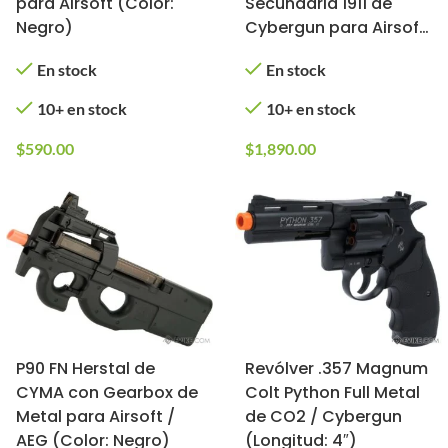
para Airsoft (Color:
Secundaria 1911 de
Negro)
Cybergun para Airsoft
(Color: Negro)
En stock
En stock
10+ en stock
10+ en stock
$
590.00
$
1,890.00
P90 FN Herstal de
Revólver .357 Magnum
CYMA con Gearbox de
Colt Python Full Metal
Metal para Airsoft /
de CO2 / Cybergun
AEG (Color: Negro)
(Longitud: 4″)