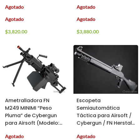
(Color: Negro)
(Color: Negro)
Agotado
Agotado
Agotado
Agotado
$
3,820.00
$
3,880.00
Ametralladora FN
Escopeta
M249 MINIMI “Peso
Semiautomática
Pluma” de Cybergun
Táctica para Airsoft /
para Airsoft (Modelo:
Cybergun / FN Herstal
Para / 400 FPS / Mag
(Tipo: CO2)
Agotado
Agotado
de 2,500 BBs Añadido)