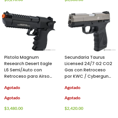
Pistola Magnum
Secundaria Taurus
Research Desert Eagle
Licensed 24/7 G2 CO2
L6 Semi/Auto con
Gas con Retroceso
Retroceso para Airsoft
por KWC / Cybergun
/ KWC (Tipo: CO2)
para Airsoft (Modelo:
Agotado
Agotado
428 FPS / Two-Tone)
Agotado
Agotado
$
3,480.00
$
2,420.00