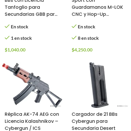
BBs con Licencia
Sport con
Tanfoglio para
Guardamanos M-LOK
Secundarias GBB para
CNC y Hop-Up
Airsoft (Modelo: Eric
Rotativo Arcturus para
En stock
En stock
Grauffel)
Airsoft (Color: Negro)
1 en stock
8 en stock
$
1,040.00
$
4,250.00
Réplica AK-74 AEG con
Cargador de 21 BBs
Licencia Kalashnikov –
Cybergun para
Cybergun / ICS
Secundaria Desert