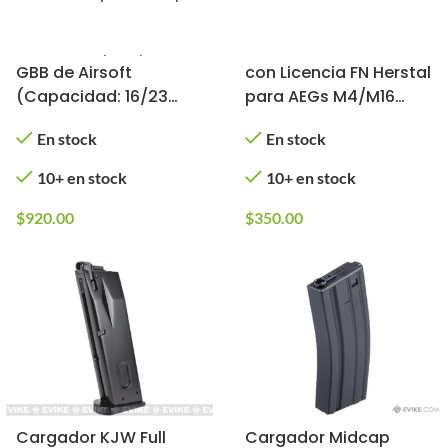
Cargador de Gas
Cargador Midcap
GLOCK G17, G19, G18C
Metálico de 150 BBs
GBB de Airsoft
con Licencia FN Herstal
(Capacidad: 16/23
para AEGs M4/M16
BBs)
(Color: Negro)
En stock
En stock
10+ en stock
10+ en stock
$
920.00
$
350.00
Cargador KJW Full
Cargador Midcap