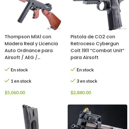
Thompson M1A1 con
Pistola de CO2 con
Madera Real y Licencia
Retroceso Cybergun
Auto Ordnance para
Colt 1911 “Combat Unit”
Airsoft / AEG /
para Airsoft
Cybergun
En stock
En stock
1 en stock
3 en stock
$
5,060.00
$
2,880.00