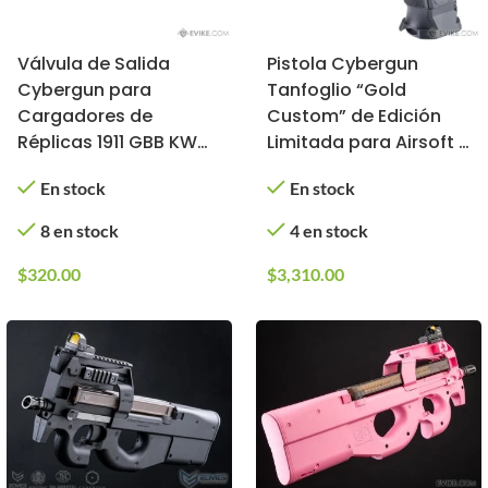
Válvula de Salida
Pistola Cybergun
Cybergun para
Tanfoglio “Gold
Cargadores de
Custom” de Edición
Réplicas 1911 GBB KWC
Limitada para Airsoft /
de Airsoft
KWC (Tipo: CO2)
En stock
En stock
8 en stock
4 en stock
$
320.00
$
3,310.00