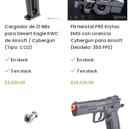
Cargador de 21 BBs
FN Herstal P90 Krytac
para Desert Eagle KWC
EMG con Licencia
de Airsoft / Cybergun
Cybergun para Airsoft
(Tipo: CO2)
(Modelo: 350 FPS)
En stock
En stock
5 en stock
7 en stock
$
1,050.00
$
14,520.00