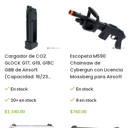
Cargador de CO2
Escopeta M590
GLOCK G17, G19, G18C
Chainsaw de
GBB de Airsoft
Cybergun con Licencia
(Capacidad: 16/23
Mossberg para Airsoft
BBs)
En stock
En stock
10+ en stock
8 en stock
$
1,140.00
$
760.00