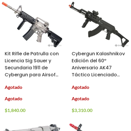
Kit Rifle de Patrulla con
Cybergun Kalashnikov
Licencia Sig Sauer y
Edición del 60º
Secundaria 1911 de
Aniversario AK47
Cybergun para Airsoft
Táctico Licenciado
(Color: Transparente)
para Airsoft (Solo
Agotado
Agotado
Réplica)
Agotado
Agotado
$
1,840.00
$
3,310.00