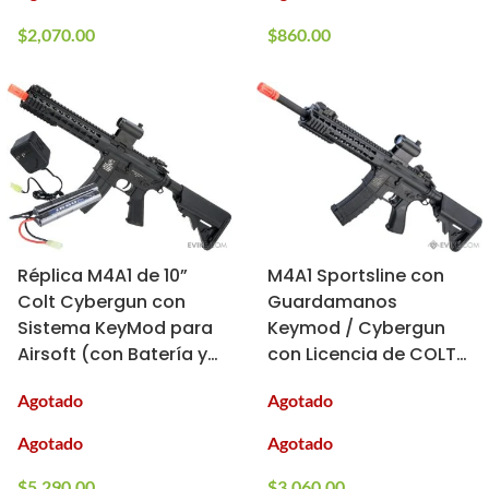
$
2,070.00
$
860.00
Réplica M4A1 de 10”
M4A1 Sportsline con
Colt Cybergun con
Guardamanos
Sistema KeyMod para
Keymod / Cybergun
Airsoft (con Batería y
con Licencia de COLT
Cargador)
(Modelo: 400 FPS)
Agotado
Agotado
Agotado
Agotado
$
5,290.00
$
3,060.00