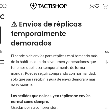
CYBERGUN
⚠️ Envíos de réplicas
Cybergun es el líder mundial en el diseño y distribución de
temporalmente
réplicas de armas para aficionados a los videojuegos, al tiro
deportivo y Airsofters.
demorados
Inicio
/
Mostrando los 53 resultados
El servicio de envíos para réplicas está tomando más
de lo habitual debido al volumen y operaciones que
Mostrar filtros
tenemos que hacer temporalmente de forma
manual. Puedes seguir comprando con normalidad,
sólo que para recibir la guía de envío demorará más
de lo habitual.
Los pedidos que no incluyen réplicas se envían
normal como siempre.
Gracias por su comprensión.