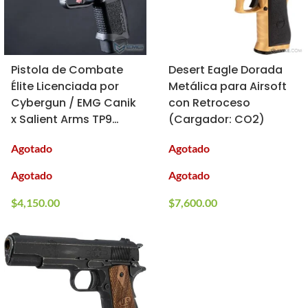
Pistola de Combate
Desert Eagle Dorada
Élite Licenciada por
Metálica para Airsoft
Cybergun / EMG Canik
con Retroceso
x Salient Arms TP9
(Cargador: CO2)
para Airsoft (Color:
Agotado
Agotado
Negro)
Agotado
Agotado
$
4,150.00
$
7,600.00