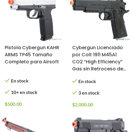
Pistola Cybergun KAHR
Cybergun Licenciado
ARMS TP45 Tamaño
por Colt 1911 M45A1
Completo para Airsoft
CO2 “High Efficiency”
Gas sin Retroceso de
Alto Poder (Modelo:
En stock
En stock
Negro)
10+ en stock
3 en stock
$
500.00
$
2,000.00