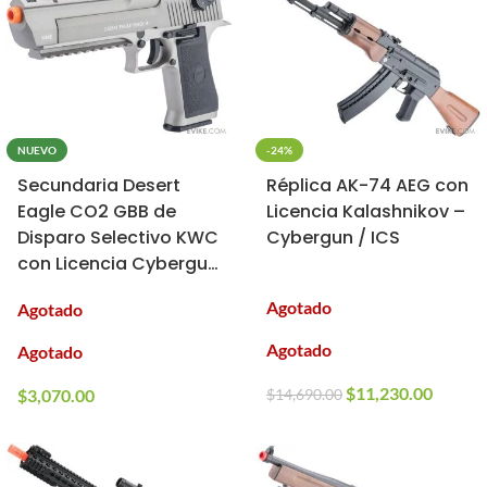
NUEVO
-24%
Secundaria Desert
Réplica AK-74 AEG con
Eagle CO2 GBB de
Licencia Kalashnikov –
Disparo Selectivo KWC
Cybergun / ICS
con Licencia Cybergun
/ Magnum Research
Agotado
Agotado
para Airsoft
Agotado
Agotado
$
11,230.00
$
3,070.00
$
14,690.00