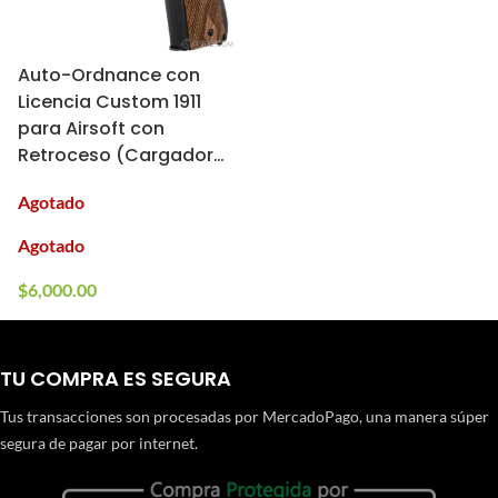
Auto-Ordnance con
Licencia Custom 1911
para Airsoft con
Retroceso (Cargador:
Gas)
Agotado
Agotado
$
6,000.00
TU COMPRA ES SEGURA
Tus transacciones son procesadas por MercadoPago, una manera súper
segura de pagar por internet.