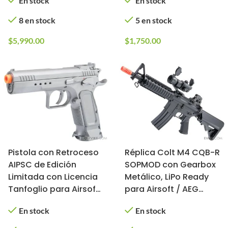
En stock
En stock
CQB-R)
Earth / Corto)
8 en stock
5 en stock
$
5,990.00
$
1,750.00
Pistola con Retroceso
Réplica Colt M4 CQB-R
AIPSC de Edición
SOPMOD con Gearbox
Limitada con Licencia
Metálico, LiPo Ready
Tanfoglio para Airsoft
para Airsoft / AEG
/ Cybergun, KWC
(Color: Negro)
En stock
En stock
(Color: Plata, Tipo:
CO2)