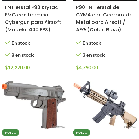
FN Herstal P90 Krytac
P90 FN Herstal de
EMG con Licencia
CYMA con Gearbox de
Cybergun para Airsoft
Metal para Airsoft /
(Modelo: 400 FPS)
AEG (Color: Rosa)
En stock
En stock
8 en stock
3 en stock
$
12,270.00
$
4,790.00
NUEVO
NUEVO