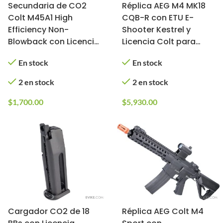
Secundaria de CO2
Réplica AEG M4 MK18
Colt M45A1 High
CQB-R con ETU E-
Efficiency Non-
Shooter Kestrel y
Blowback con Licencia
Licencia Colt para
Oficial para Airsoft
Airsoft (Modelo: MK18
En stock
En stock
(Modelo: Acero
CQB-R / Tan)
Inoxidable)
2 en stock
2 en stock
$
1,700.00
$
5,930.00
Cargador CO2 de 18
Réplica AEG Colt M4