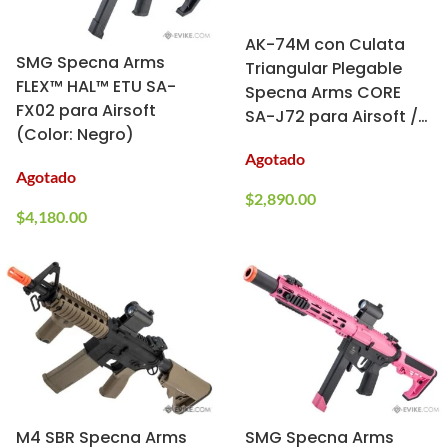
AK-74M con Culata
SMG Specna Arms
Triangular Plegable
FLEX™ HAL™ ETU SA-
Specna Arms CORE
FX02 para Airsoft
SA-J72 para Airsoft /
(Color: Negro)
AEG (Color: Negro)
Agotado
Agotado
$
2,890.00
$
4,180.00
M4 SBR Specna Arms
SMG Specna Arms