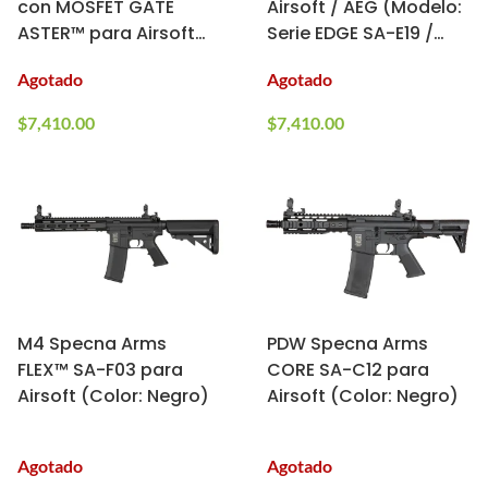
con MOSFET GATE
Airsoft / AEG (Modelo:
ASTER™ para Airsoft
Serie EDGE SA-E19 /
(Color: Negro)
Negro y Tan)
Agotado
Agotado
$
7,410.00
$
7,410.00
M4 Specna Arms
PDW Specna Arms
FLEX™ SA-F03 para
CORE SA-C12 para
Airsoft (Color: Negro)
Airsoft (Color: Negro)
Agotado
Agotado