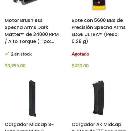
Motor Brushless
Bote con 5600 BBs de
Specna Arms Dark
Precisión Specna Arms
Matter™ de 34000 RPM
EDGE ULTRA™ (Peso:
/ Alto Torque (Tipo:
0.28 g)
Corto)
2 en stock
Agotado
$
3,995.00
$
420.00
Cargador Midcap S-
Cargador AK Midcap