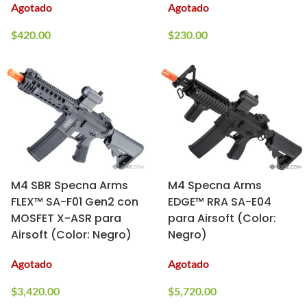
Agotado
Agotado
$
420.00
$
230.00
M4 SBR Specna Arms
M4 Specna Arms
FLEX™ SA-F01 Gen2 con
EDGE™ RRA SA-E04
MOSFET X-ASR para
para Airsoft (Color:
Airsoft (Color: Negro)
Negro)
Agotado
Agotado
$
3,420.00
$
5,720.00