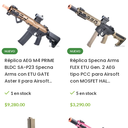
NUEVO
NUEVO
Réplica AEG M4 PRIME
Réplica Specna Arms
BLDC SA-P23 Specna
FLEX ETU Gen. 2 AEG
Arms con ETU GATE
tipo PCC para Airsoft
Aster II para Airsoft
con MOSFET HAL
(Color: Chaos Bronze)
(Color: Negro-Tan)
1 en stock
5 en stock
$
9,280.00
$
3,290.00