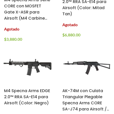
2.0™ RRA SA-E14 para
CORE con MOSFET
Airsoft (Color: Mitad
Gate X-ASR para
Tan)
Airsoft (M4 Carbine
Keymod SA-C09 /
Agotado
Agotado
Negro)
$
6,880.00
$
3,880.00
M4 Specna Arms EDGE
AK-74M con Culata
2.0™ RRA SA-E14 para
Triangular Plegable
Airsoft (Color: Negro)
Specna Arms CORE
SA-J74 para Airsoft /