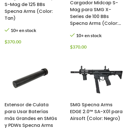
Cargador Midcap S-
S-Mag de 125 BBs
Mag para SMG X-
Specna Arms (Color:
Series de 100 BBs
Tan)
Specna Arms (Color:
Gris)
10+ en stock
10+ en stock
$
370.00
$
370.00
Extensor de Culata
SMG Specna Arms
para Usar Baterías
EDGE 2.0™ SA-X01 para
más Grandes en SMGs
Airsoft (Color: Negro)
y PDWs Specna Arms