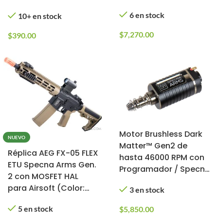
6 en stock
10+ en stock
$
7,270.00
$
390.00
Motor Brushless Dark
NUEVO
Matter™ Gen2 de
Réplica AEG FX-05 FLEX
hasta 46000 RPM con
ETU Specna Arms Gen.
Programador / Specna
2 con MOSFET HAL
Arms (Tipo: Largo)
para Airsoft (Color:
3 en stock
Half-Tan)
5 en stock
$
5,850.00