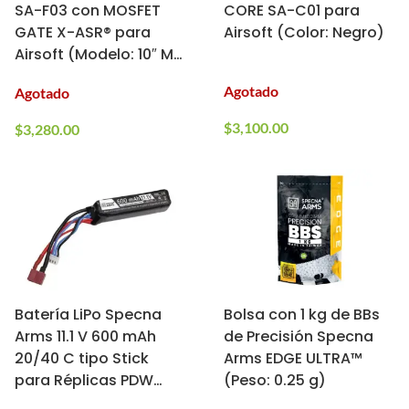
SA-F03 con MOSFET
CORE SA-C01 para
GATE X-ASR® para
Airsoft (Color: Negro)
Airsoft (Modelo: 10″ M-
LOK / Negro)
Agotado
Agotado
$
3,100.00
$
3,280.00
Batería LiPo Specna
Bolsa con 1 kg de BBs
Arms 11.1 V 600 mAh
de Precisión Specna
20/40 C tipo Stick
Arms EDGE ULTRA™
para Réplicas PDW
(Peso: 0.25 g)
(Conector: Deans)