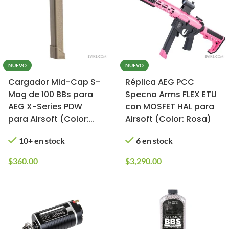
NUEVO
NUEVO
Cargador Mid-Cap S-
Réplica AEG PCC
Mag de 100 BBs para
Specna Arms FLEX ETU
AEG X-Series PDW
con MOSFET HAL para
para Airsoft (Color:
Airsoft (Color: Rosa)
Tan)
10+ en stock
6 en stock
$
360.00
$
3,290.00