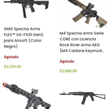
SMG Specna Arms
M4 Specna Arms Serie
FLEX™ SA-FX01 Gen2
CORE con Licencia
para Airsoft (Color:
Rock River Arms AEG
Negro)
(M4 Carbine Keymod
SA-C09 / Negro-Tan)
Agotado
Agotado
$
3,150.00
$
3,880.00