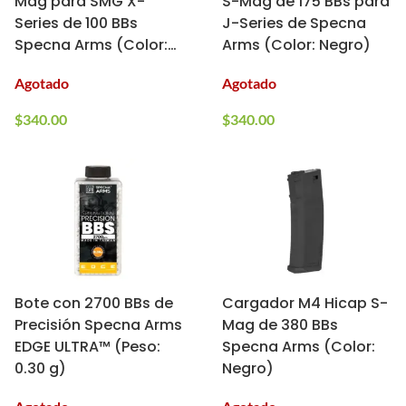
Mag para SMG X-
S-Mag de 175 BBs para
Series de 100 BBs
J-Series de Specna
Specna Arms (Color:
Arms (Color: Negro)
Negro)
Agotado
Agotado
$
340.00
$
340.00
Bote con 2700 BBs de
Cargador M4 Hicap S-
Precisión Specna Arms
Mag de 380 BBs
EDGE ULTRA™ (Peso:
Specna Arms (Color:
0.30 g)
Negro)