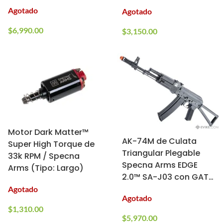
AEG (Color: Negro-
Agotado
Agotado
Ciruela)
$
6,990.00
$
3,150.00
Motor Dark Matter™
AK-74M de Culata
Super High Torque de
Triangular Plegable
33k RPM / Specna
Specna Arms EDGE
Arms (Tipo: Largo)
2.0™ SA-J03 con GATE
ASTER™ para Airsoft /
Agotado
Agotado
AEG
$
1,310.00
$
5,970.00