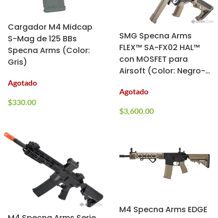
Cargador M4 Midcap
SMG Specna Arms
S-Mag de 125 BBs
FLEX™ SA-FX02 HAL™
Specna Arms (Color:
con MOSFET para
Gris)
Airsoft (Color: Negro-
Tan)
Agotado
Agotado
$
330.00
$
3,600.00
M4 Specna Arms EDGE
M4 Specna Arms Serie