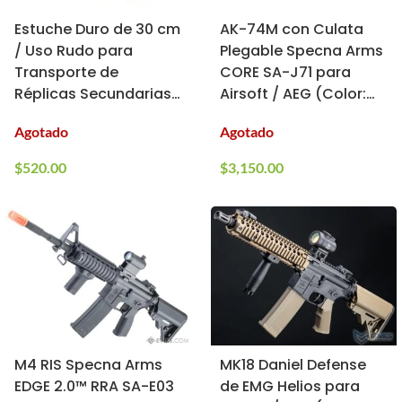
Estuche Duro de 30 cm
AK-74M con Culata
/ Uso Rudo para
Plegable Specna Arms
Transporte de
CORE SA-J71 para
Réplicas Secundarias /
Airsoft / AEG (Color:
Specna Arms
Negro)
Agotado
Agotado
$
520.00
$
3,150.00
M4 RIS Specna Arms
MK18 Daniel Defense
EDGE 2.0™ RRA SA-E03
de EMG Helios para